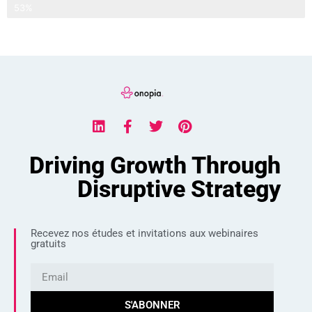
Places déjà réservées
53%
Driving Growth Through
Disruptive Strategy
Recevez nos études et invitations aux webinaires
gratuits
S'ABONNER