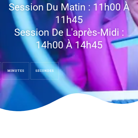
Session Du Matin : 11h00 À
11h45
Session De L'après-Midi :
14h00 À 14h45
MINUTES
SECONDES