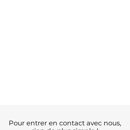
Le meilleur moyen
pour nous contacter ?
C’est en remplissant le formulaire ci-dessous ! Nous
reviendrons vers vous au plus vite !
Pour entrer en contact avec nous,