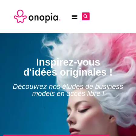
Inspirez-vous
d'idées originales !
Découvrez nos études de business
models en accès libre !