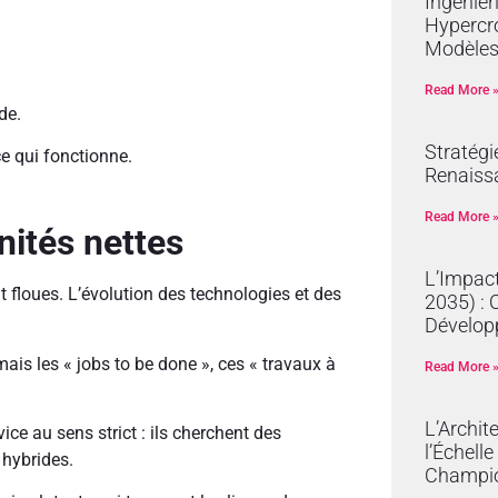
Ingénier
Hypercro
Modèles
Read More 
de.
Stratégi
ce qui fonctionne.
Renaissa
Read More 
nités nettes
L’Impact
 floues. L’évolution des technologies et des
2035) : 
Dévelop
 mais les « jobs to be done », ces « travaux à
Read More 
L’Archit
ice au sens strict : ils cherchent des
l’Échell
 hybrides.
Champi