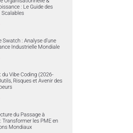
ie Organisationnelle &
issance : Le Guide des
 Scalables
»
e Swatch : Analyse d’une
nce Industrielle Mondiale
»
 du Vibe Coding (2026-
Outils, Risques et Avenir des
peurs
»
ecture du Passage à
e : Transformer les PME en
ons Mondiaux