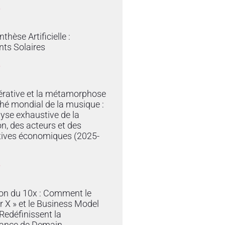
»
thèse Artificielle :
ts Solaires
»
érative et la métamorphose
hé mondial de la musique :
yse exhaustive de la
on, des acteurs et des
tives économiques (2025-
»
ion du 10x : Comment le
r X » et le Business Model
edéfinissent la
ance de Demain