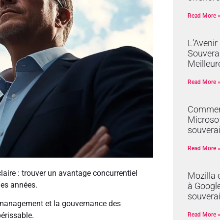
Read More 
L’Avenir
Souverai
Meilleur
Read More 
Comment
Microsof
souverai
Read More 
aire : trouver un avantage concurrentiel
Mozilla 
 des années.
à Google 
souvera
de management et la gouvernance des
périssable.
Read More 