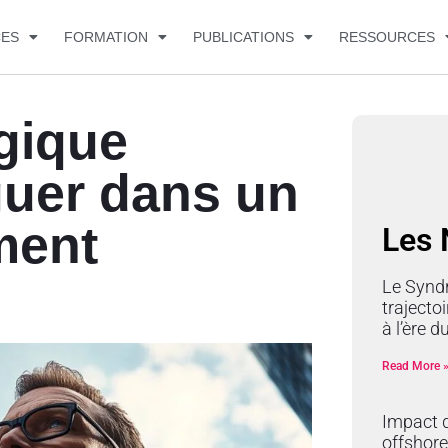
CES
FORMATION
PUBLICATIONS
RESSOURCES
gique
iguer dans un
ment
Les
Le Synd
trajectoi
à l’ère 
Read More 
Impact d
offshore