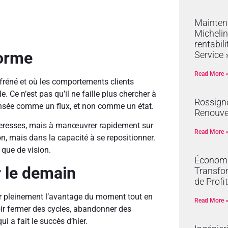
Mainten
Michelin
rentabil
orme
Service 
Read More 
réné et où les comportements clients
. Ce n’est pas qu’il ne faille plus chercher à
Rossign
 pensée comme un flux, et non comme un état.
Renouve
orteresses, mais à manœuvrer rapidement sur
Read More 
n, mais dans la capacité à se repositionner.
 que de vision.
Économie
r le demain
Transfor
de Profit
ter pleinement l’avantage du moment tout en
Read More 
oir fermer des cycles, abandonner des
ui a fait le succès d’hier.