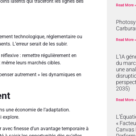
oins latents qui traceront les lignes des
Read More 
Photosyn
Carburan
ement technologique, réglementaire ou
Read More 
nts. L’erreur serait de les subir.
 réflexive : remettre régulièrement en
L’IA gén
du marc
et même leurs marchés cibles.
une anal
« penser autrement » les dynamiques en
disrupti
perspec
2035)
ent
Read More 
ns une économie de l’adaptation.
L’Équat
ui explore.
« Facteu
er avec finesse d’un avantage temporaire à
Canvas R
Perform
té à saisir les opportunités dès qu’elles