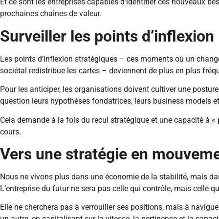
Et ce sont les entreprises capables d’identifier ces nouveaux bes
prochaines chaînes de valeur.
Surveiller les points d’inflexion
Les points d’inflexion stratégiques – ces moments où un chang
sociétal redistribue les cartes – deviennent de plus en plus fréque
Pour les anticiper, les organisations doivent cultiver une posture
question leurs hypothèses fondatrices, leurs business models 
Cela demande à la fois du recul stratégique et une capacité à 
cours.
Vers une stratégie en mouvem
Nous ne vivons plus dans une économie de la stabilité, mais da
L’entreprise du futur ne sera pas celle qui contrôle, mais celle q
Elle ne cherchera pas à verrouiller ses positions, mais à navigu
un autre, en capitalisant sur la vitesse, la pertinence et la capaci