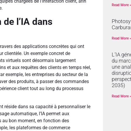
uipes chargées de l’interaction client, afin
Read More 
e.
 de l’IA dans
Photosyn
Carburan
Read More 
à travers des applications concrètes qui ont
ur clientèle. Un exemple concret de
L’IA gén
tants virtuels sont désormais largement
du marc
une anal
ins et aux requêtes des clients en temps réel,
disrupti
 Par exemple, les entreprises du secteur de la
perspec
trouver des produits, à passer des commandes
2035)
xpérience client tout au long du processus
Read More 
ent réside dans sa capacité à personnaliser le
ssage automatique, l’IA permet aux
és au bon moment, en fonction des
mple, les plateformes de commerce