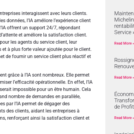
Mainten
entreprises interagissent avec leurs clients.
Michelin
s données, l’IA améliore l’expérience client
rentabil
l’IA offrent un support 24/7, répondant
Service 
attente et améliore la satisfaction client.
our les agents du service client, leur
Read More 
t à plus forte valeur ajoutée pour le client.
et de fournir un service client plus réactif et
Rossign
Renouve
ient grâce à l’IA sont nombreux. Elle permet
Read More 
er l’efficacité opérationnelle. En effet, l’IA
serait impossible pour un être humain. Cela
Économie
 grand nombre de demandes en parallèle,
Transfor
ées par l’IA permet de dégager des
de Profit
s des clients, aidant les entreprises à
s, renforçant ainsi la satisfaction client et
Read More 