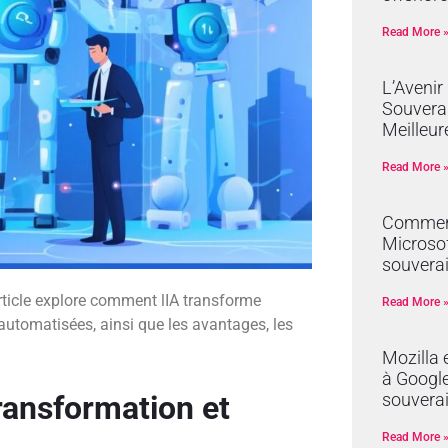
Read More 
L’Avenir
Souverai
Meilleur
Read More 
Comment
Microsof
souverai
t article explore comment lIA transforme
Read More 
 automatisées, ainsi que les avantages, les
Mozilla 
à Google 
Transformation et
souvera
Read More 