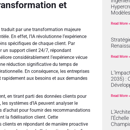
Ingénier
Transformation et
Hypercro
Modèles
Read More 
t se traduit par une transformation majeure
èle. En effet, l’IA révolutionne l’expérience
Stratégi
ins spécifiques de chaque client. Par
Renaissa
ir un support client 24/7, répondant
méliore considérablement l’expérience vécue
Read More 
une réduction significative du temps de
pérationnelle. En conséquence, les entreprises
L’Impact
ndant rapidement aux besoins et aux demandes
2035) : 
Dévelop
nt, en tirant parti des données clients pour
Read More 
, les systèmes d’IA peuvent analyser le
ues d’achat pour fournir des recommandations
L’Archit
 la fidélisation client. Cette
l’Échell
Champi
es clients en répondant de manière proactive