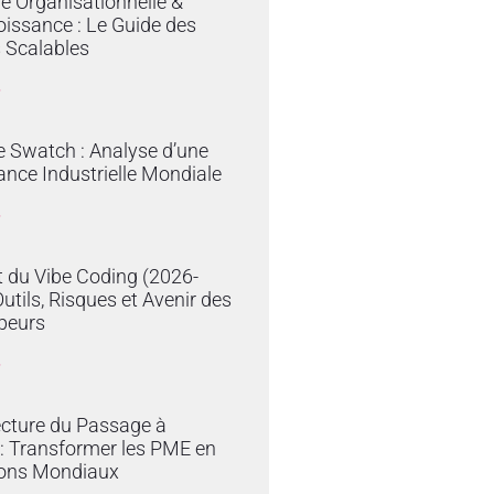
ie Organisationnelle &
issance : Le Guide des
 Scalables
»
e Swatch : Analyse d’une
nce Industrielle Mondiale
»
 du Vibe Coding (2026-
Outils, Risques et Avenir des
peurs
»
ecture du Passage à
e : Transformer les PME en
ons Mondiaux