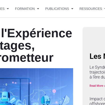
CES
FORMATION
PUBLICATIONS
RESSOURCES
 l'Expérience
tages,
prometteur
Les
Le Synd
trajectoi
à l’ère 
Read More 
Impact d
offshore