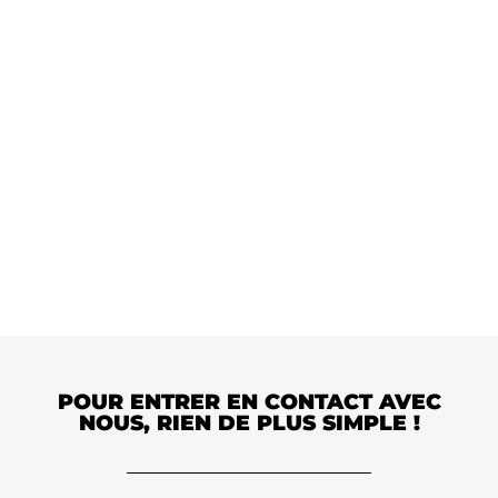
Remplissez ce formulaire pour planifier une
discussion approfondie sur vos besoins spécifiques.
POUR ENTRER EN CONTACT AVEC
NOUS, RIEN DE PLUS SIMPLE !