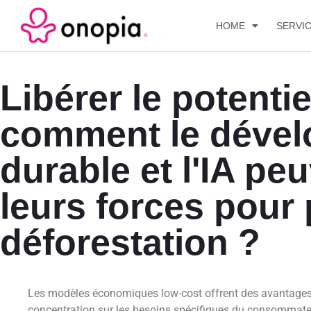
HOME
SERVI
Libérer le potentiel
comment le déve
durable et l'IA peu
leurs forces pour 
déforestation ?
Les modèles économiques low-cost offrent des avantages t
concentration sur les besoins spécifiques du consommate