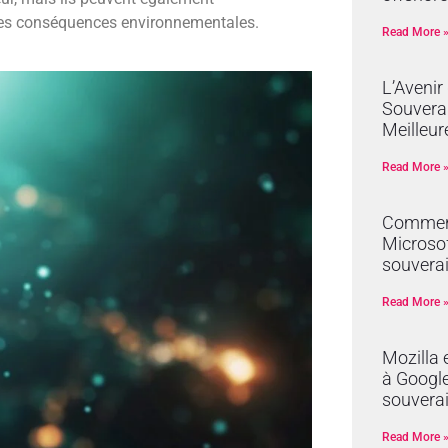
t les conséquences environnementales.
Read More 
L’Avenir
Souverai
Meilleur
Read More 
Comment
Microsof
souverai
Read More 
Mozilla 
à Google 
souvera
Read More 