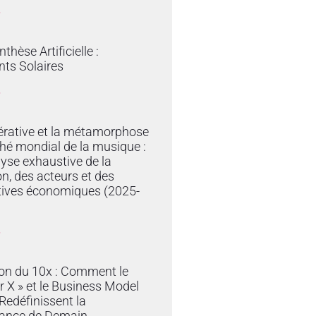
»
thèse Artificielle :
ts Solaires
»
érative et la métamorphose
hé mondial de la musique :
yse exhaustive de la
on, des acteurs et des
tives économiques (2025-
»
ion du 10x : Comment le
r X » et le Business Model
edéfinissent la
ance de Demain