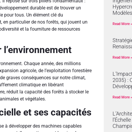
Ingénier
 Il repose sur trois piliers fondamentaux :
Hypercro
 développement durable est de trouver un
Modèles
ble pour tous. Un élément clé du
en particulier de nos forêts, qui jouent un
Read More 
odiversité et la fourniture de ressources
Stratégi
Renaissa
r l’environnement
Read More 
ironnement. Chaque année, des millions
pansion agricole, de l’exploitation forestière
L’Impact
a de graves conséquences sur notre climat,
2035) : 
auffement climatique en libérant
Dévelop
, réduit la capacité des forêts à stocker le
Read More 
animales et végétales.
cielle et ses capacités
L’Archit
l’Échell
Champi
i vise à développer des machines capables