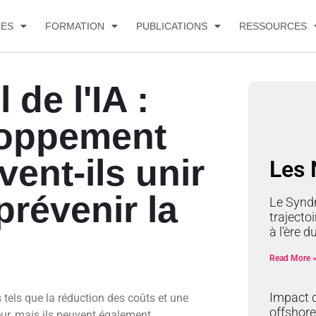
CES
FORMATION
PUBLICATIONS
RESSOURCES
 de l'IA :
loppement
vent-ils unir
Les
prévenir la
Le Synd
trajectoi
à l’ère 
Read More 
Impact d
els que la réduction des coûts et une
offshore
ur, mais ils peuvent également