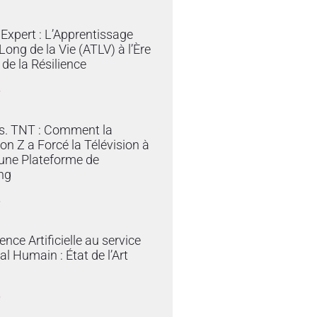
Expert : L’Apprentissage
Long de la Vie (ATLV) à l’Ère
t de la Résilience
»
vs. TNT : Comment la
on Z a Forcé la Télévision à
une Plateforme de
ng
»
gence Artificielle au service
al Humain : État de l’Art
»