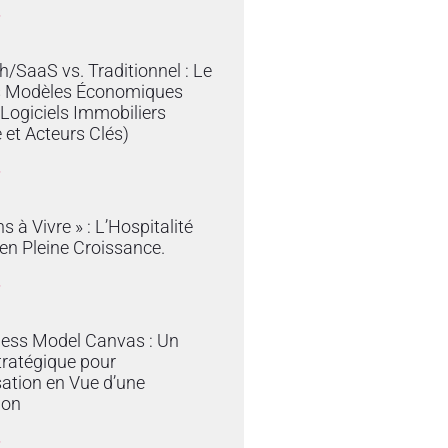
»
/SaaS vs. Traditionnel : Le
s Modèles Économiques
 Logiciels Immobiliers
 et Acteurs Clés)
»
s à Vivre » : L’Hospitalité
en Pleine Croissance.
»
ness Model Canvas : Un
tratégique pour
sation en Vue d’une
ion
»