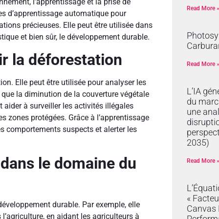
onnement, l’apprentissage et la prise de
Read More 
èles d’apprentissage automatique pour
tions précieuses. Elle peut être utilisée dans
Photosyn
tique et bien sûr, le développement durable.
Carburan
ir la déforestation
Read More 
on. Elle peut être utilisée pour analyser les
L’IA gén
s que la diminution de la couverture végétale
du marc
ider à surveiller les activités illégales
une anal
s les zones protégées. Grâce à l’apprentissage
disrupti
es comportements suspects et alerter les
perspec
2035)
A dans le domaine du
Read More 
L’Équat
« Facteu
 développement durable. Par exemple, elle
Canvas R
 l’agriculture, en aidant les agriculteurs à
Perform