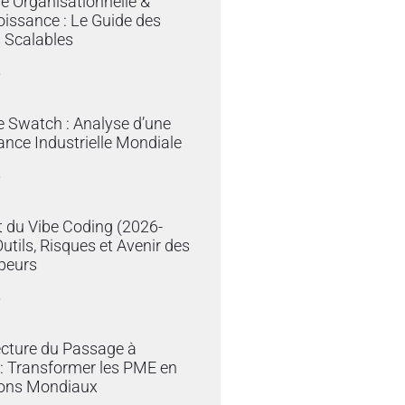
ie Organisationnelle &
issance : Le Guide des
 Scalables
»
e Swatch : Analyse d’une
nce Industrielle Mondiale
»
 du Vibe Coding (2026-
Outils, Risques et Avenir des
peurs
»
ecture du Passage à
e : Transformer les PME en
ons Mondiaux