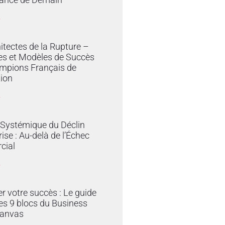
»
itectes de la Rupture –
es et Modèles de Succès
mpions Français de
tion
»
 Systémique du Déclin
rise : Au-delà de l’Échec
cial
»
er votre succès : Le guide
es 9 blocs du Business
anvas