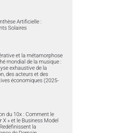
»
thèse Artificielle :
ts Solaires
»
érative et la métamorphose
hé mondial de la musique :
yse exhaustive de la
on, des acteurs et des
tives économiques (2025-
»
ion du 10x : Comment le
r X » et le Business Model
edéfinissent la
ance de Demain