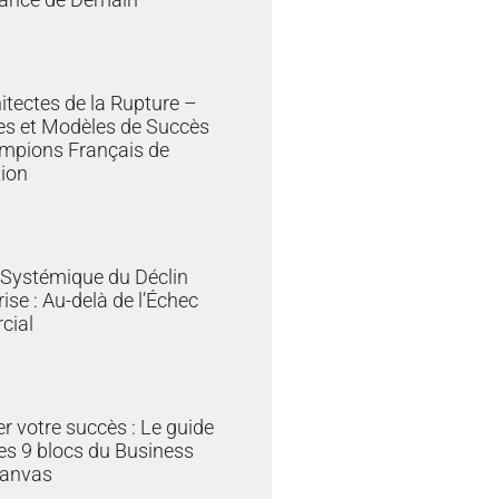
»
itectes de la Rupture –
es et Modèles de Succès
mpions Français de
tion
»
 Systémique du Déclin
rise : Au-delà de l’Échec
cial
»
er votre succès : Le guide
es 9 blocs du Business
anvas