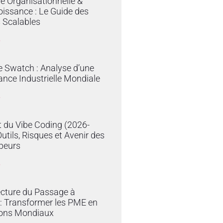
ie Organisationnelle &
issance : Le Guide des
 Scalables
»
e Swatch : Analyse d’une
nce Industrielle Mondiale
»
 du Vibe Coding (2026-
Outils, Risques et Avenir des
peurs
»
ecture du Passage à
e : Transformer les PME en
ons Mondiaux