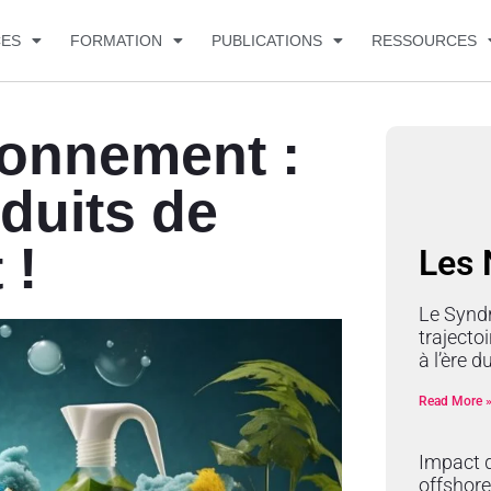
CES
FORMATION
PUBLICATIONS
RESSOURCES
ronnement :
duits de
 !
Les
Le Synd
trajectoi
à l’ère 
Read More 
Impact d
offshore