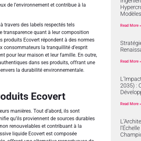
Ingénier
eux de l’environnement et contribue à la
Hypercro
Modèles
à travers des labels respectés tels
Read More 
une transparence quant à leur composition
es produits Ecovert répondent à des normes
Stratégi
ux consommateurs la tranquillité d’esprit
Renaissa
t pour leur maison et leur famille. En outre,
Read More 
 authentiques dans ses produits, offrant une
envers la durabilité environnementale.
L’Impact
2035) : 
Dévelop
roduits Ecovert
Read More 
eurs manières. Tout d’abord, ils sont
gnifie qu’ils proviennent de sources durables
L’Archit
non renouvelables et contribuant à la
l’Échell
essive liquide Ecovert est composée
Champi