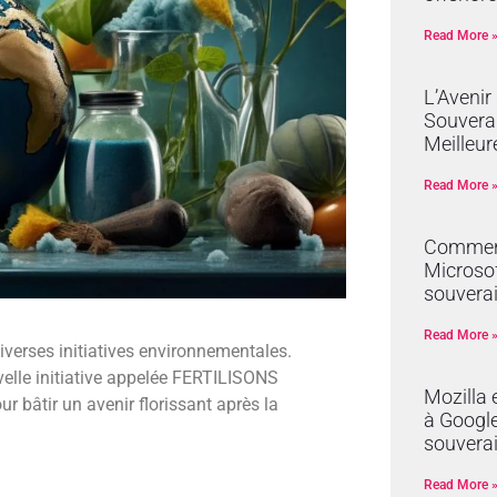
Read More 
L’Avenir
Souverai
Meilleur
Read More 
Comment
Microsof
souverai
Read More 
iverses initiatives environnementales.
velle initiative appelée FERTILISONS
Mozilla 
r bâtir un avenir florissant après la
à Google 
souvera
Read More 