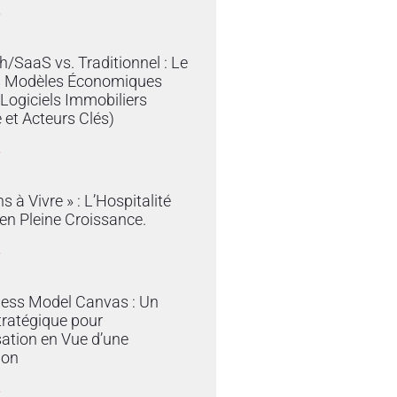
»
/SaaS vs. Traditionnel : Le
s Modèles Économiques
 Logiciels Immobiliers
 et Acteurs Clés)
»
s à Vivre » : L’Hospitalité
en Pleine Croissance.
»
ness Model Canvas : Un
tratégique pour
sation en Vue d’une
ion
»