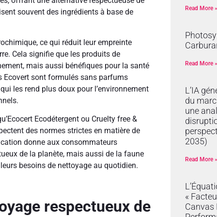
s, offrant une alternative respectueuse de
Read More 
lisent souvent des ingrédients à base de
Photosyn
trochimique, ce qui réduit leur empreinte
Carburan
re. Cela signifie que les produits de
Read More 
nement, mais aussi bénéfiques pour la santé
ces Ecovert sont formulés sans parfums
 qui les rend plus doux pour l’environnement
L’IA gén
du marc
nnels.
une anal
 qu’Ecocert Ecodétergent ou Cruelty free &
disrupti
perspec
ectent des normes strictes en matière de
2035)
tification donne aux consommateurs
ueux de la planète, mais aussi de la faune
Read More 
r leurs besoins de nettoyage au quotidien.
L’Équat
« Facteu
toyage respectueux de
Canvas R
Perform