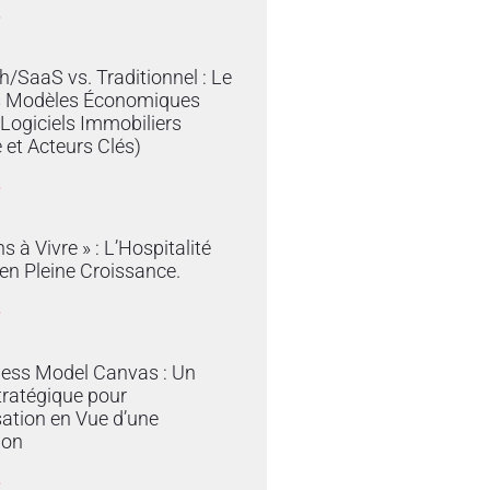
»
/SaaS vs. Traditionnel : Le
s Modèles Économiques
 Logiciels Immobiliers
 et Acteurs Clés)
»
s à Vivre » : L’Hospitalité
en Pleine Croissance.
»
ness Model Canvas : Un
tratégique pour
sation en Vue d’une
ion
»