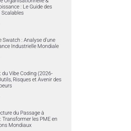
ie Organisationnelle &
issance : Le Guide des
 Scalables
»
e Swatch : Analyse d’une
nce Industrielle Mondiale
»
 du Vibe Coding (2026-
Outils, Risques et Avenir des
peurs
»
ecture du Passage à
e : Transformer les PME en
ons Mondiaux