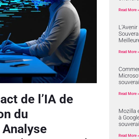
Read More 
L’Avenir
Souverai
Meilleur
Read More 
Comment
Microsof
souverai
Read More 
act de l’IA de
ion du
Mozilla 
à Google 
souvera
: Analyse
Read More 