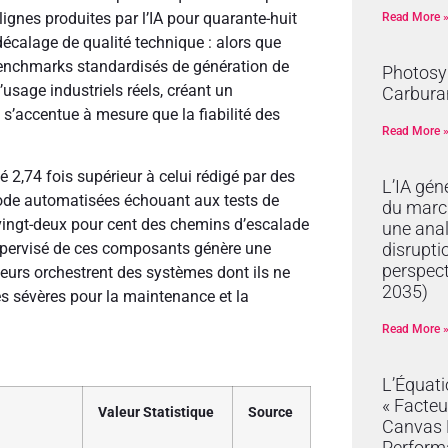
s lignes produites par l’IA pour quarante-huit
Read More 
calage de qualité technique : alors que
s benchmarks standardisés de génération de
Photosyn
’usage industriels réels, créant un
Carburan
s’accentue à mesure que la fiabilité des
Read More 
té 2,74 fois supérieur à celui rédigé par des
L’IA gén
ode automatisées échouant aux tests de
du marc
vingt-deux pour cent des chemins d’escalade
une anal
disrupti
upervisé de ces composants génère une
perspec
nieurs orchestrent des systèmes dont ils ne
2035)
es sévères pour la maintenance et la
Read More 
L’Équat
« Facteu
Valeur Statistique
Source
Canvas R
Perform