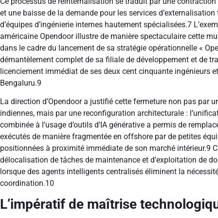
Ce processus de réinternalisation se traduit par une contraction
et une baisse de la demande pour les services d’externalisation t
d’équipes d’ingénierie internes hautement spécialisées.
7
L’exemp
américaine Opendoor illustre de manière spectaculaire cette 
dans le cadre du lancement de sa stratégie opérationnelle « Opendo
démantèlement complet de sa filiale de développement et de tra
licenciement immédiat de ses deux cent cinquante ingénieurs e
Bengaluru.
9
La direction d’Opendoor a justifié cette fermeture non pas pa
indiennes, mais par une reconfiguration architecturale : l’unifi
combinée à l’usage d’outils d’IA générative a permis de remplac
exécutés de manière fragmentée en offshore par de petites équi
positionnées à proximité immédiate de son marché intérieur.
9
Ce
délocalisation de tâches de maintenance et d’exploitation de d
lorsque des agents intelligents centralisés éliminent la nécessi
coordination.
10
L’impératif de maîtrise technologiq