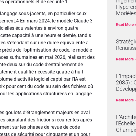
Ingénier
es opérationnels et de sécurité.
1
Hypercro
Modèles
angage sous-jacents, en particulier ceux
ppement.
4
En mars 2024, le modèle Claude 3
Read More 
ielles équivalentes à environ quatre
cette capacité à une heure et demie, tandis
Stratégi
xes s’étendant sur une durée équivalente à
Renaissa
précis de l’optimisation de code, le modèle
ces surhumaines en mai 2026, réalisant des
Read More 
ante-deux sur du code d’entraînement de
utement qualifié nécessite quatre à huit
L’Impact
lume d’activité logiciel capté par l’IA est
2035) : 
ix pour cent du code au sein des fichiers où
Dévelop
 pour les applications structurées en langage
Read More 
s goulots d’étranglement majeurs en aval
L’Archit
es signalant des frictions récurrentes après
l’Échell
lement sur les phases de revue de code
Champi
tests de sécurité pour cinquante et un pour