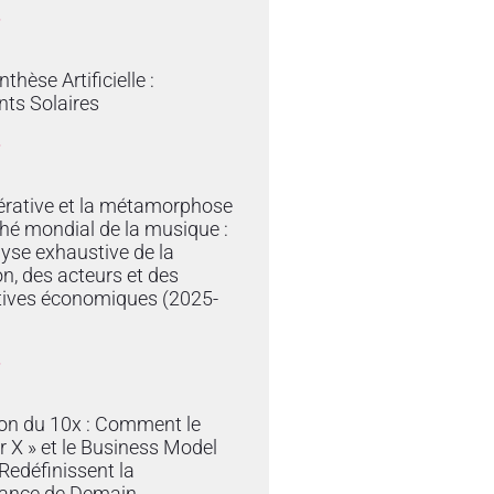
»
thèse Artificielle :
ts Solaires
»
érative et la métamorphose
hé mondial de la musique :
yse exhaustive de la
on, des acteurs et des
tives économiques (2025-
»
ion du 10x : Comment le
r X » et le Business Model
edéfinissent la
ance de Demain