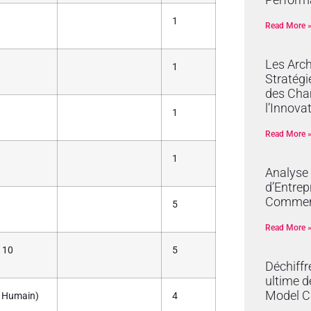
1
Read More 
Les Arch
1
Stratégi
des Cha
l’Innova
1
Read More 
1
Analyse
d’Entrep
Commer
5
Read More 
 10
5
Déchiffr
ultime d
Model C
s Humain)
4