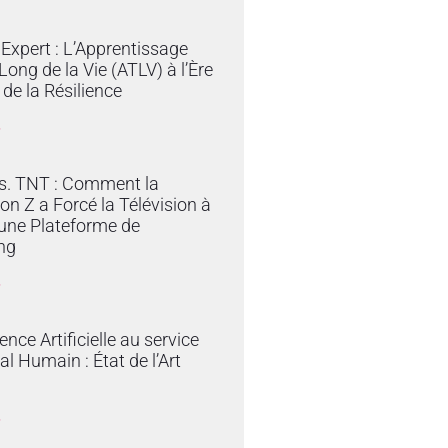
Expert : L’Apprentissage
Long de la Vie (ATLV) à l’Ère
t de la Résilience
»
vs. TNT : Comment la
on Z a Forcé la Télévision à
une Plateforme de
ng
»
gence Artificielle au service
al Humain : État de l’Art
»