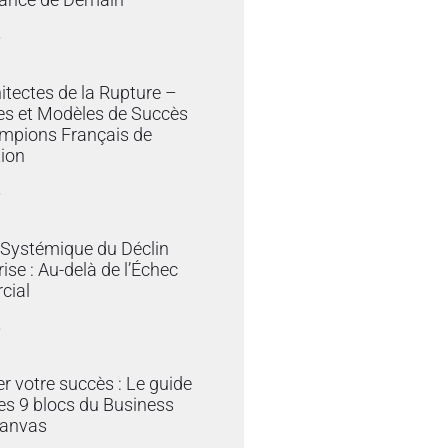
»
itectes de la Rupture –
es et Modèles de Succès
mpions Français de
tion
»
 Systémique du Déclin
rise : Au-delà de l’Échec
cial
»
er votre succès : Le guide
es 9 blocs du Business
anvas