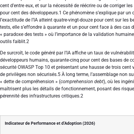
cent d’entre eux, et sur la nécessité de réécrire ou de corriger le
pour cent des développeurs.
1
Ce phénomène s’explique par un dé
l’exactitude de l’IA atteint quatre-vingt-douze pour cent sur le
tests, elle s’effondre à quarante et un pour cent face à des cas d
« paradoxe des tests » où l’importance de la validation humaine 
outils faiblit.
2
De surcroît, le code généré par l’IA affiche un taux de vulnérabili
développeurs humains, quarante-cinq pour cent des bases de c
sécurité OWASP Top 10 et présentant une hausse de trois cent 
de privilèges non sécurisés.
5
À long terme, l’assemblage non s
« dette de compréhension » (
comprehension debt
), où les ingé
maîtrisent plus les détails de fonctionnement, posant des risqu
pérennité des infrastructures critiques.
2
Indicateur de Performance et d’Adoption (2026)