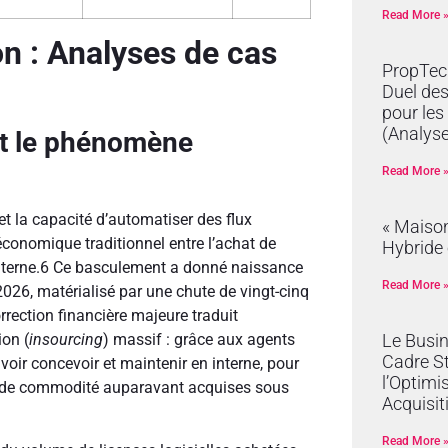
Read More 
ion : Analyses de cas
PropTech
Duel de
pour les
(Analyse
et le phénomène
Read More 
t la capacité d’automatiser des flux
« Maison
conomique traditionnel entre l’achat de
Hybride 
terne.
6
Ce basculement a donné naissance
Read More 
026, matérialisé par une chute de vingt-cinq
rrection financière majeure traduit
Le Busi
ion (
insourcing
) massif : grâce aux agents
Cadre S
oir concevoir et maintenir en interne, pour
l’Optimi
les de commodité auparavant acquises sous
Acquisit
Read More 