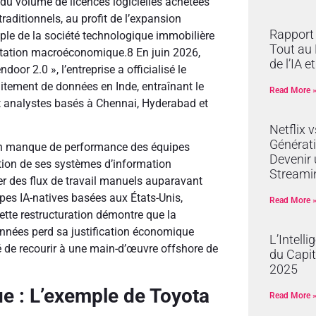
 du volume de licences logicielles achetées
raditionnels, au profit de l’expansion
Rapport 
le de la société technologique immobilière
Tout au 
mutation macroéconomique.
8
En juin 2026,
de l’IA e
or 2.0 », l’entreprise a officialisé le
itement de données en Inde, entraînant le
Read More 
t analystes basés à Chennai, Hyderabad et
Netflix 
Générati
r un manque de performance des équipes
Devenir 
cation de ses systèmes d’information
Streami
er des flux de travail manuels auparavant
pes IA-natives basées aux États-Unis,
Read More 
tte restructuration démontre que la
onnées perd sa justification économique
L’Intelli
té de recourir à une main-d’œuvre offshore de
du Capit
2025
ue : L’exemple de Toyota
Read More 