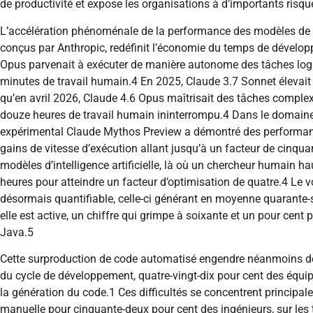
de productivité et expose les organisations à d’importants risqu
L’accélération phénoménale de la performance des modèles de l
conçus par Anthropic, redéfinit l’économie du temps de dévelo
Opus parvenait à exécuter de manière autonome des tâches logic
minutes de travail humain.
4
En 2025, Claude 3.7 Sonnet élevait 
qu’en avril 2026, Claude 4.6 Opus maîtrisait des tâches comple
douze heures de travail humain ininterrompu.
4
Dans le domaine 
expérimental Claude Mythos Preview a démontré des performan
gains de vitesse d’exécution allant jusqu’à un facteur de cinqu
modèles d’intelligence artificielle, là où un chercheur humain ha
heures pour atteindre un facteur d’optimisation de quatre.
4
Le vo
désormais quantifiable, celle-ci générant en moyenne quarante-s
elle est active, un chiffre qui grimpe à soixante et un pour cent
Java.
5
Cette surproduction de code automatisé engendre néanmoins de
du cycle de développement, quatre-vingt-dix pour cent des équip
la génération du code.
1
Ces difficultés se concentrent principa
manuelle pour cinquante-deux pour cent des ingénieurs, sur les 