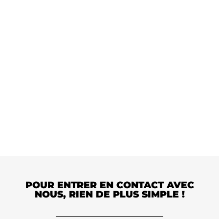
entreprise ?
Remplissez ce formulaire pour planifier une
discussion approfondie sur vos besoins spécifiques.
POUR ENTRER EN CONTACT AVEC
NOUS, RIEN DE PLUS SIMPLE !