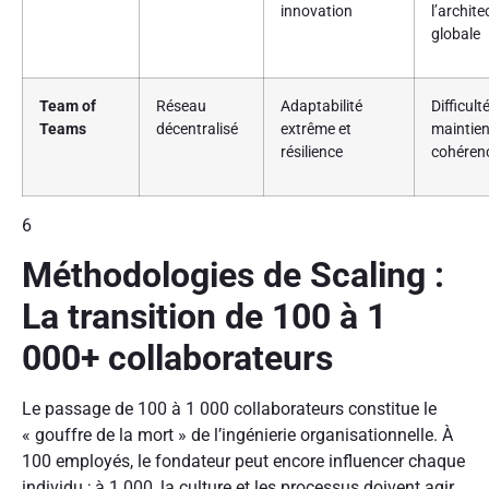
innovation
l’archite
globale
Team of
Réseau
Adaptabilité
Difficult
Teams
décentralisé
extrême et
maintien
résilience
cohéren
6
Méthodologies de Scaling :
La transition de 100 à 1
000+ collaborateurs
Le passage de 100 à 1 000 collaborateurs constitue le
« gouffre de la mort » de l’ingénierie organisationnelle. À
100 employés, le fondateur peut encore influencer chaque
individu ; à 1 000, la culture et les processus doivent agir