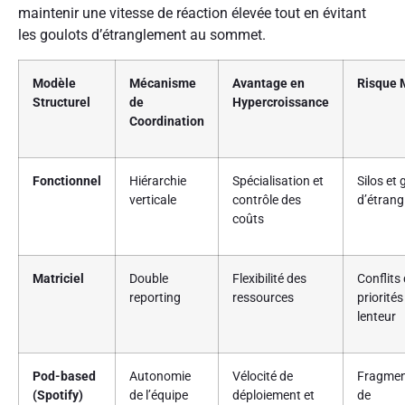
maintenir une vitesse de réaction élevée tout en évitant
les goulots d’étranglement au sommet.
Modèle
Mécanisme
Avantage en
Risque 
Structurel
de
Hypercroissance
Coordination
Fonctionnel
Hiérarchie
Spécialisation et
Silos et 
verticale
contrôle des
d’étran
coûts
Matriciel
Double
Flexibilité des
Conflits
reporting
ressources
priorités
lenteur
Pod-based
Autonomie
Vélocité de
Fragmen
(Spotify)
de l’équipe
déploiement et
de