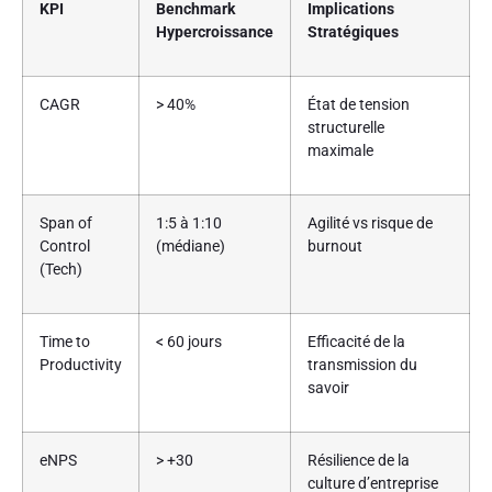
KPI
Benchmark
Implications
Hypercroissance
Stratégiques
CAGR
> 40%
État de tension
structurelle
maximale
Span of
1:5 à 1:10
Agilité vs risque de
Control
(médiane)
burnout
(Tech)
Time to
< 60 jours
Efficacité de la
Productivity
transmission du
savoir
eNPS
> +30
Résilience de la
culture d’entreprise