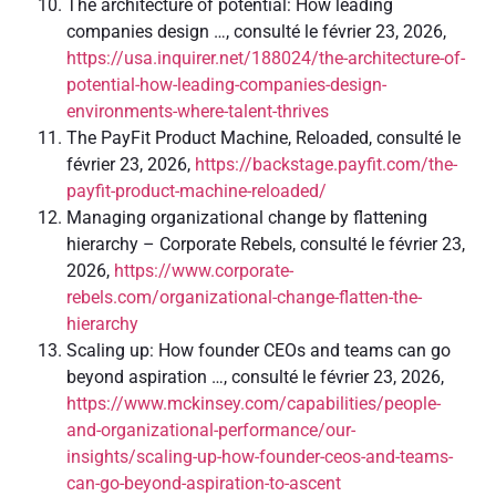
The architecture of potential: How leading
companies design …, consulté le février 23, 2026,
https://usa.inquirer.net/188024/the-architecture-of-
potential-how-leading-companies-design-
environments-where-talent-thrives
The PayFit Product Machine, Reloaded, consulté le
février 23, 2026,
https://backstage.payfit.com/the-
payfit-product-machine-reloaded/
Managing organizational change by flattening
hierarchy – Corporate Rebels, consulté le février 23,
2026,
https://www.corporate-
rebels.com/organizational-change-flatten-the-
hierarchy
Scaling up: How founder CEOs and teams can go
beyond aspiration …, consulté le février 23, 2026,
https://www.mckinsey.com/capabilities/people-
and-organizational-performance/our-
insights/scaling-up-how-founder-ceos-and-teams-
can-go-beyond-aspiration-to-ascent