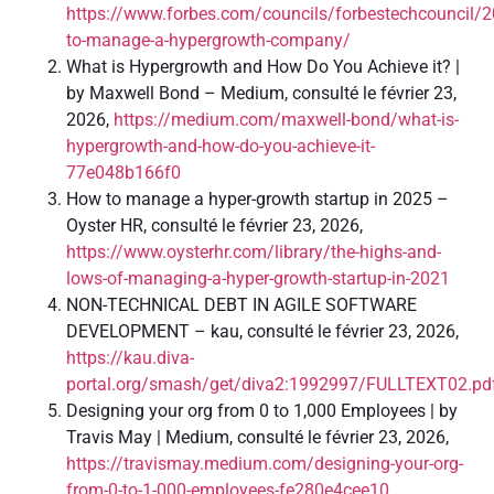
https://www.forbes.com/councils/forbestechcouncil/
to-manage-a-hypergrowth-company/
What is Hypergrowth and How Do You Achieve it? |
by Maxwell Bond – Medium, consulté le février 23,
2026,
https://medium.com/maxwell-bond/what-is-
hypergrowth-and-how-do-you-achieve-it-
77e048b166f0
How to manage a hyper-growth startup in 2025 –
Oyster HR, consulté le février 23, 2026,
https://www.oysterhr.com/library/the-highs-and-
lows-of-managing-a-hyper-growth-startup-in-2021
NON-TECHNICAL DEBT IN AGILE SOFTWARE
DEVELOPMENT – kau, consulté le février 23, 2026,
https://kau.diva-
portal.org/smash/get/diva2:1992997/FULLTEXT02.pd
Designing your org from 0 to 1,000 Employees | by
Travis May | Medium, consulté le février 23, 2026,
https://travismay.medium.com/designing-your-org-
from-0-to-1-000-employees-fe280e4cee10