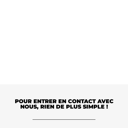
Remplissez ce formulaire pour planifier une
discussion approfondie sur vos besoins spécifiques.
POUR ENTRER EN CONTACT AVEC
NOUS, RIEN DE PLUS SIMPLE !