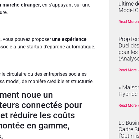
ultime d
un marché étranger
, en s’appuyant sur une
Model C
ure.
Read More 
PropTech
s, vous pouvez proposer
une expérience
Duel de
ssocie à une startup d’épargne automatique.
pour les
(Analyse
Read More 
e circulaire ou des entreprises sociales
ss model, de manière crédible et structurée.
« Maison
timent noue un
Hybride 
pteurs connectés pour
Read More 
et réduire les coûts
Le Busi
: montée en gamme,
Cadre S
.
l’Optimi