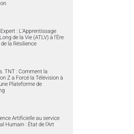
ion
»
Expert : L’Apprentissage
Long de la Vie (ATLV) à l’Ère
t de la Résilience
»
vs. TNT : Comment la
on Z a Forcé la Télévision à
une Plateforme de
ng
»
gence Artificielle au service
al Humain : État de l’Art