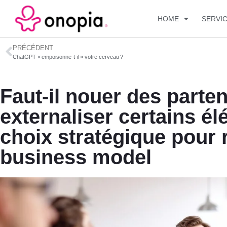
HOME
SERVI
PRÉCÉDENT
ChatGPT « empoisonne-t-il » votre cerveau ?
Faut-il nouer des parten
externaliser certains é
choix stratégique pour 
business model