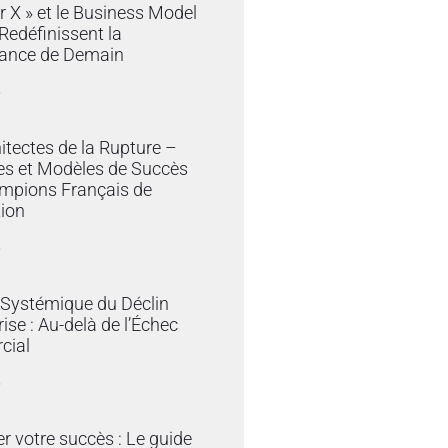
r X » et le Business Model
edéfinissent la
ance de Demain
»
itectes de la Rupture –
es et Modèles de Succès
mpions Français de
tion
»
 Systémique du Déclin
rise : Au-delà de l’Échec
cial
»
er votre succès : Le guide