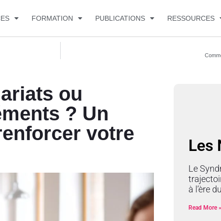
CES
FORMATION
PUBLICATIONS
RESSOURCES
Comment
ariats ou
léments ? Un
renforcer votre
Les
Le Synd
trajectoi
à l’ère 
Read More 