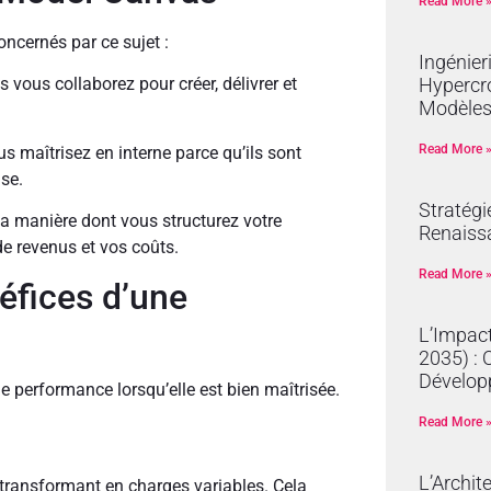
Read More 
oncernés par ce sujet :
Ingénier
Hypercro
s vous collaborez pour créer, délivrer et
Modèles
Read More 
s maîtrisez en interne parce qu’ils sont
ise.
Stratégi
la manière dont vous structurez votre
Renaissa
 de revenus et vos coûts.
Read More 
éfices d’une
L’Impact
2035) : 
Dévelop
de performance lorsqu’elle est bien maîtrisée.
Read More 
L’Archit
 transformant en charges variables. Cela