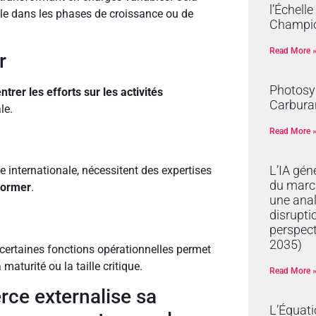
l’Échell
ile dans les phases de croissance ou de
Champi
Read More 
r
Photosyn
trer les efforts sur les activités
Carburan
le.
Read More 
L’IA gén
e internationale, nécessitent des expertises
du marc
 former
.
une anal
disrupti
perspec
2035)
 certaines fonctions opérationnelles permet
 maturité ou la taille critique.
Read More 
ce externalise sa
L’Équat