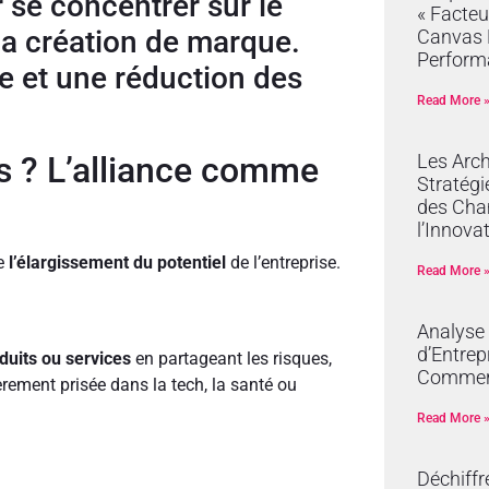
r se concentrer sur le
« Facteu
 la création de marque.
Canvas R
Perform
de et une réduction des
Read More 
Les Arch
s ? L’alliance comme
Stratégi
des Cha
l’Innova
ue
l’élargissement du potentiel
de l’entreprise.
Read More 
Analyse
d’Entrep
uits ou services
en partageant les risques,
Commer
rement prisée dans la tech, la santé ou
Read More 
Déchiffr