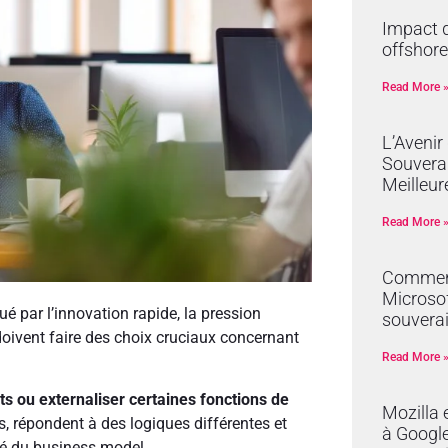
Impact d
offshore
Read More 
L’Avenir
Souverai
Meilleur
Read More 
Comment
Microsof
 par l’innovation rapide, la pression
souverai
s doivent faire des choix cruciaux concernant
Read More 
ts ou externaliser certaines fonctions de
Mozilla 
 répondent à des logiques différentes et
à Google 
cité du business model.