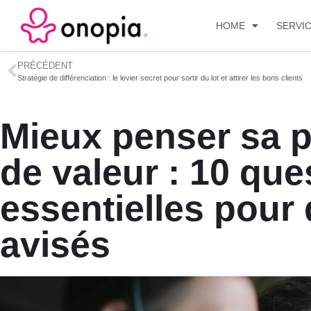
HOME
SERVI
PRÉCÉDENT
Stratégie de différenciation : le levier secret pour sortir du lot et attirer les bons clients
Mieux penser sa p
de valeur : 10 que
essentielles pour 
avisés