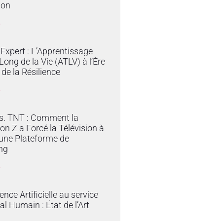
ion
»
Expert : L’Apprentissage
Long de la Vie (ATLV) à l’Ère
t de la Résilience
»
vs. TNT : Comment la
on Z a Forcé la Télévision à
une Plateforme de
ng
»
gence Artificielle au service
al Humain : État de l’Art