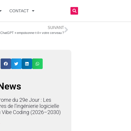
CONTACT
SUIVANT
ChatGPT « empoisonne-t-il » votre cerveau ?
 News
rome du 29e Jour : Les
res de l’ingénierie logicielle
du Vibe Coding (2026–2030)
»