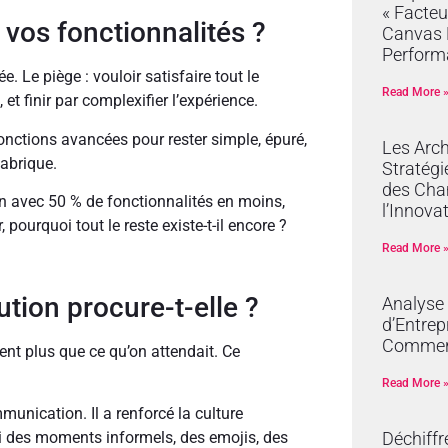
« Facteu
vos fonctionnalités ?
Canvas R
Perform
. Le piège : vouloir satisfaire tout le
Read More 
t finir par complexifier l’expérience.
onctions avancées pour rester simple, épuré,
Les Arch
abrique.
Stratégi
des Cha
in avec 50 % de fonctionnalités en moins,
l’Innova
 pourquoi tout le reste existe-t-il encore ?
Read More 
ution procure-t-elle ?
Analyse
d’Entrep
Commer
ent plus que ce qu’on attendait. Ce
Read More 
munication. Il a renforcé la culture
Déchiffr
si des moments informels, des emojis, des