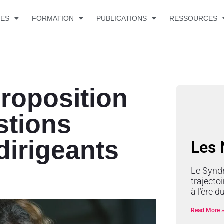
CES
FORMATION
PUBLICATIONS
RESSOURCES
roposition
stions
dirigeants
Les
Le Synd
trajectoi
à l’ère 
Read More 