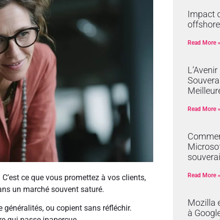
Impact d
offshore
Read More 
L’Avenir
Souverai
Meilleur
Read More 
Comment
Microsof
souverai
Read More 
. C’est ce que vous promettez à vos clients,
 dans un marché souvent saturé.
Mozilla 
 généralités, ou copient sans réfléchir.
à Google 
fre qui passe inaperçue.