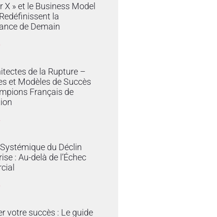
r X » et le Business Model
edéfinissent la
ance de Demain
»
itectes de la Rupture –
es et Modèles de Succès
mpions Français de
tion
»
 Systémique du Déclin
rise : Au-delà de l’Échec
cial
»
er votre succès : Le guide