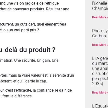
l’Échell
nd une vision radicale de l’éthique
Champi
achat de nouveaux produits. Résultat : une
Read More 
ncurrent, un outsider), quel élément fera
, ou un vrai parti pris ?
Photosyn
Carburan
Read More 
au-delà du produit ?
L’IA gén
ormation. Une sécurité. Un gain. Une
du marc
une anal
disrupti
tes, mais la vraie valeur est la sérénité d’un
perspec
borent, et qu’il garde le cap.
2035)
, c’est l’efficacité, la confiance, le gain de
Read More 
i font la différence.
L’Équat