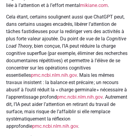
liée à l’attention et à l’effort mental
mikiane.com
.
Cela étant, certains soulignent aussi que ChatGPT peut,
dans certains usages encadrés, libérer l’attention de
tâches fastidieuses pour la rediriger vers des activités à
plus forte valeur ajoutée. Du point de vue de la
Cognitive
Load Theory
, bien conçue, l’IA peut réduire la charge
cognitive superflue (par exemple, éliminer des recherches
documentaires répétitives) et permettre à l’élève de se
concentrer sur les opérations cognitives
essentielles
pmc.ncbi.nlm.nih.gov
. Mais les mêmes
travaux insistent : la balance est précaire ; un recours
abusif à l’outil réduit la « charge germinale » nécessaire à
l’apprentissage profond
pmc.ncbi.nlm.nih.gov
. Autrement
dit, l’IA peut aider l’attention en retirant du travail de
surface, mais risque de l’affaiblir si elle remplace
systématiquement la réflexion
approfondie
pmc.ncbi.nlm.nih.gov
.