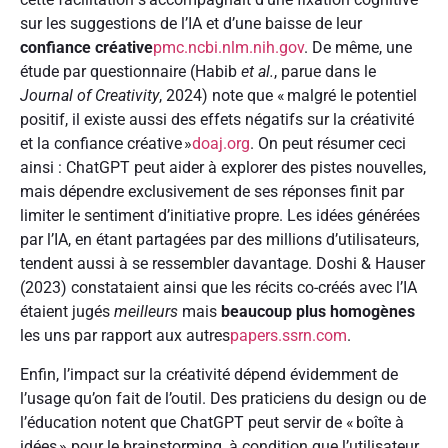
sur les suggestions de l’IA et d’une baisse de leur
confiance créative
pmc.ncbi.nlm.nih.gov
. De même, une
étude par questionnaire (Habib
et al.
, parue dans le
Journal of Creativity
, 2024) note que « malgré le potentiel
positif, il existe aussi des effets négatifs sur la créativité
et la confiance créative »
doaj.org
. On peut résumer ceci
ainsi : ChatGPT peut aider à explorer des pistes nouvelles,
mais dépendre exclusivement de ses réponses finit par
limiter le sentiment d’initiative propre. Les idées générées
par l’IA, en étant partagées par des millions d’utilisateurs,
tendent aussi à se ressembler davantage. Doshi & Hauser
(2023) constataient ainsi que les récits co-créés avec l’IA
étaient jugés
meilleurs
mais
beaucoup plus homogènes
les uns par rapport aux autres
papers.ssrn.com
.
Enfin, l’impact sur la créativité dépend évidemment de
l’usage qu’on fait de l’outil. Des praticiens du design ou de
l’éducation notent que ChatGPT peut servir de « boîte à
idées » pour le brainstorming, à condition que l’utilisateur