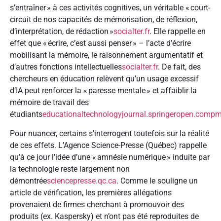
s’entraîner » à ces activités cognitives, un véritable « court-
circuit de nos capacités de mémorisation, de réflexion,
d’interprétation, de rédaction »
socialter.fr
. Elle rappelle en
effet que « écrire, c’est aussi penser » – l’acte d’écrire
mobilisant la mémoire, le raisonnement argumentatif et
d’autres fonctions intellectuelles
socialter.fr
. De fait, des
chercheurs en éducation relèvent qu’un usage excessif
d’IA peut renforcer la « paresse mentale » et affaiblir la
mémoire de travail des
étudiants
educationaltechnologyjournal.springeropen.com
pm
Pour nuancer, certains s’interrogent toutefois sur la réalité
de ces effets. L’Agence Science-Presse (Québec) rappelle
qu’à ce jour l’idée d’une « amnésie numérique » induite par
la technologie reste largement non
démontrée
sciencepresse.qc.ca
. Comme le souligne un
article de vérification, les premières allégations
provenaient de firmes cherchant à promouvoir des
produits (ex. Kaspersky) et n’ont pas été reproduites de