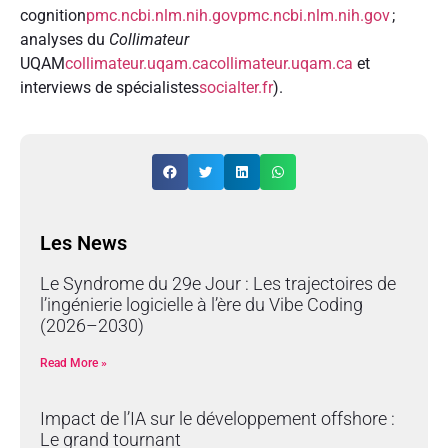
cognition
pmc.ncbi.nlm.nih.gov
pmc.ncbi.nlm.nih.gov
;
analyses du
Collimateur
UQAM
collimateur.uqam.ca
collimateur.uqam.ca
et
interviews de spécialistes
socialter.fr
).
Les News
Le Syndrome du 29e Jour : Les trajectoires de
l’ingénierie logicielle à l’ère du Vibe Coding
(2026–2030)
Read More »
Impact de l’IA sur le développement offshore :
Le grand tournant