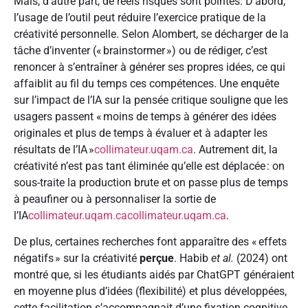
Mais, d’autre part, de réels risques sont pointés. D’abord,
l’usage de l’outil peut réduire l’exercice pratique de la
créativité personnelle. Selon Alombert, se décharger de la
tâche d’inventer (« brainstormer ») ou de rédiger, c’est
renoncer à s’entraîner à générer ses propres idées, ce qui
affaiblit au fil du temps ces compétences. Une enquête
sur l’impact de l’IA sur la pensée critique souligne que les
usagers passent « moins de temps à générer des idées
originales et plus de temps à évaluer et à adapter les
résultats de l’IA »
collimateur.uqam.ca
. Autrement dit, la
créativité n’est pas tant éliminée qu’elle est déplacée : on
sous-traite la production brute et on passe plus de temps
à peaufiner ou à personnaliser la sortie de
l’IA
collimateur.uqam.ca
collimateur.uqam.ca
.
De plus, certaines recherches font apparaître des « effets
négatifs » sur la créativité
perçue
. Habib
et al.
(2024) ont
montré que, si les étudiants aidés par ChatGPT généraient
en moyenne plus d’idées (flexibilité) et plus développées,
cette facilitation s’accompagnait d’une fixation cognitive