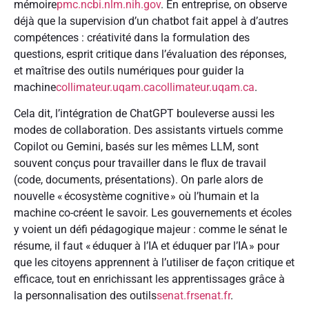
mémoire
pmc.ncbi.nlm.nih.gov
. En entreprise, on observe
déjà que la supervision d’un chatbot fait appel à d’autres
compétences : créativité dans la formulation des
questions, esprit critique dans l’évaluation des réponses,
et maîtrise des outils numériques pour guider la
machine
collimateur.uqam.ca
collimateur.uqam.ca
.
Cela dit, l’intégration de ChatGPT bouleverse aussi les
modes de collaboration. Des assistants virtuels comme
Copilot ou Gemini, basés sur les mêmes LLM, sont
souvent conçus pour travailler dans le flux de travail
(code, documents, présentations). On parle alors de
nouvelle « écosystème cognitive » où l’humain et la
machine co-créent le savoir. Les gouvernements et écoles
y voient un défi pédagogique majeur : comme le sénat le
résume, il faut « éduquer à l’IA et éduquer par l’IA » pour
que les citoyens apprennent à l’utiliser de façon critique et
efficace, tout en enrichissant les apprentissages grâce à
la personnalisation des outils
senat.fr
senat.fr
.