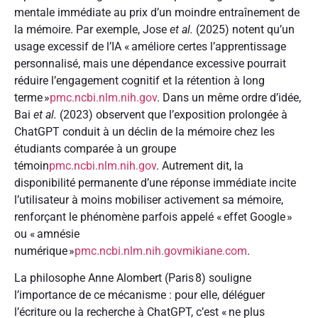
mentale immédiate au prix d’un moindre entraînement de
la mémoire. Par exemple, Jose
et al.
(2025) notent qu’un
usage excessif de l’IA « améliore certes l’apprentissage
personnalisé, mais une dépendance excessive pourrait
réduire l’engagement cognitif et la rétention à long
terme »
pmc.ncbi.nlm.nih.gov
. Dans un même ordre d’idée,
Bai
et al.
(2023) observent que l’exposition prolongée à
ChatGPT conduit à un déclin de la mémoire chez les
étudiants comparée à un groupe
témoin
pmc.ncbi.nlm.nih.gov
. Autrement dit, la
disponibilité permanente d’une réponse immédiate incite
l’utilisateur à moins mobiliser activement sa mémoire,
renforçant le phénomène parfois appelé « effet Google »
ou « amnésie
numérique »
pmc.ncbi.nlm.nih.gov
mikiane.com
.
La philosophe Anne Alombert (Paris 8) souligne
l’importance de ce mécanisme : pour elle, déléguer
l’écriture ou la recherche à ChatGPT, c’est « ne plus