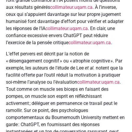
font grande confiance à l’IA posent moins de questions
aux résultats générés
collimateur.uqam.ca
. À l’inverse,
ceux qui s’appuient davantage sur leur propre jugement
humanisé font davantage d’effort pour vérifier et adapter
les réponses de l’IA
collimateur.uqam.ca
. En clair, une
confiance excessive envers ChatGPT peut réduire
l’exercice de la pensée critique
collimateur.uqam.ca
.
L’effet pervers est décrit par la notion de
« désengagement cognitif » ou « atrophie cognitive ». Par
exemple, les auteurs de l’étude de Lee
et al.
notent que la
facilité offerte par l’outil réduit la motivation à pratiquer
soi-même l’analyse ou l’évaluation
collimateur.uqam.ca
.
Tout comme on muscle ses biceps en faisant des
pompes, on muscle son esprit en réfléchissant
activement ; déléguer en permanence ce travail peut le
ramollir. Sur ce point, des psychologues
comportementaux du Bournemouth University mettent en
garde : ChatGPT, en fournissant des réponses
instantanées et un ton de conversation rassurant,
peut