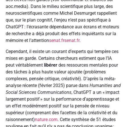
aoc.media). Dans le milieu scientifique plus large, des
neuroscientifiques comme Michel Desmurget rappellent
que, sur le plan cognitif, l’enjeu n’est pas spécifique à
ChatGPT : l’écrasante dépendance aux écrans et moteurs
de recherche a déjà produit des effets inquiétants sur la
mémoire et l’attention
senat.fr
senat.fr
.
Cependant, il existe un courant d’experts qui tempère ces
mises en garde. Certains chercheurs estiment que l’IA
peut véritablement
libérer
des ressources mentales pour
des tâches à plus haute valeur ajoutée (problèmes
complexes, pensée critique, créativité). D’après la méta-
analyse récente (février 2025) parue dans
Humanities and
Social Sciences Communications
, ChatGPT a un « impact
largement positif » sur la performance d’apprentissage et
un effet modérément positif sur la pensée de niveau
supérieur (comprenant des facettes de la créativité et du
raisonnement)
nature.com
. Cette synthèse de 51 études
souligne en fait qu’il n’y a pas de conclusion unanime :