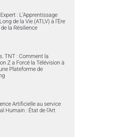
Expert : L’Apprentissage
Long de la Vie (ATLV) à l’Ère
t de la Résilience
»
vs. TNT : Comment la
on Z a Forcé la Télévision à
une Plateforme de
ng
»
gence Artificielle au service
al Humain : État de l’Art
»