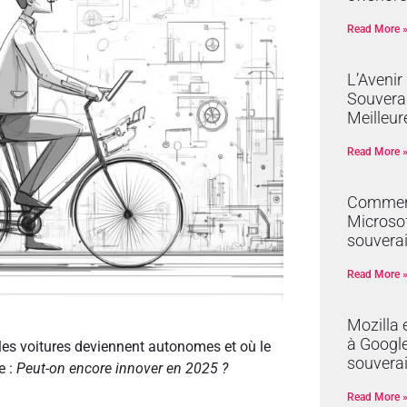
Read More 
L’Avenir
Souverai
Meilleur
Read More 
Comment
Microsof
souverai
Read More 
Mozilla 
à Google 
où les voitures deviennent autonomes et où le
souvera
e :
Peut-on encore innover en 2025 ?
Read More 