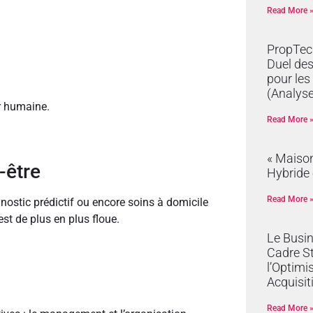
Read More 
PropTech
Duel de
pour les
(Analyse
ur humaine.
Read More 
« Maison
-être
Hybride 
Read More 
ostic prédictif ou encore soins à domicile
est de plus en plus floue.
Le Busi
Cadre S
l’Optimi
Acquisit
Read More 