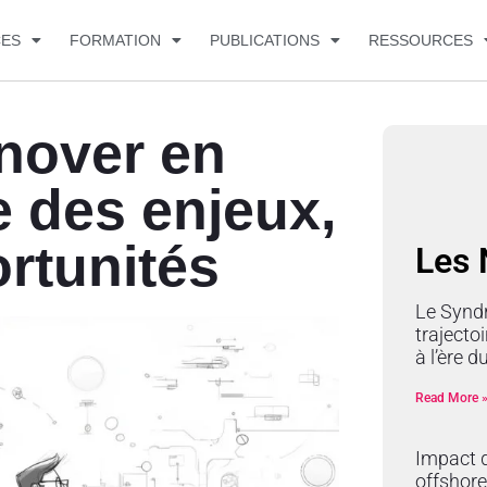
CES
FORMATION
PUBLICATIONS
RESSOURCES
nover en
 des enjeux,
rtunités
Les
Le Synd
trajectoi
à l’ère 
Read More 
Impact d
offshore