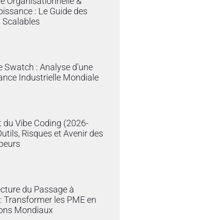
ie Organisationnelle &
issance : Le Guide des
 Scalables
»
e Swatch : Analyse d’une
nce Industrielle Mondiale
»
 du Vibe Coding (2026-
Outils, Risques et Avenir des
peurs
»
ecture du Passage à
e : Transformer les PME en
ons Mondiaux