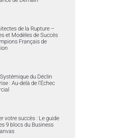
»
itectes de la Rupture –
es et Modèles de Succès
mpions Français de
tion
»
 Systémique du Déclin
rise : Au-delà de l’Échec
cial
»
er votre succès : Le guide
es 9 blocs du Business
anvas