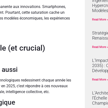
Ingénier
Hypercro
rmanente aux innovations. Smartphones,
Modèles
nt. Pourtant, cette saturation cache un
les modèles économiques, les expériences
Read More 
Stratégi
Renaissa
e (et crucial)
Read More 
L’Impact
2035) : 
 aussi
Dévelop
Read More 
chnologiques redessinent chaque année les
er en 2025, c’est répondre à ces nouveaux
e, intelligence collective, etc.
L’Archit
l’Échell
gique
Champi