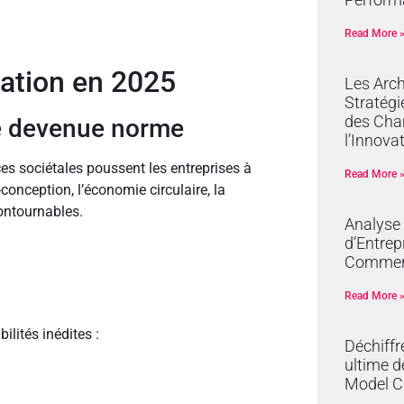
Read More 
vation en 2025
Les Arch
Stratégi
des Cha
té devenue norme
l’Innova
es sociétales poussent les entreprises à
Read More 
conception, l’économie circulaire, la
contournables.
Analyse
d’Entrep
Commer
Read More 
lités inédites :
Déchiffr
ultime d
Model C