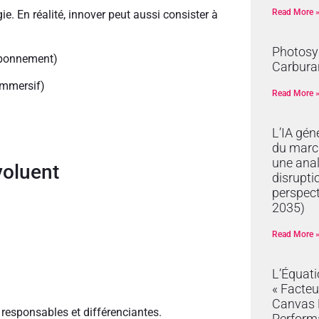
Read More 
ie. En réalité, innover peut aussi consister à
Photosyn
abonnement)
Carburan
 immersif)
Read More 
L’IA gén
du marc
une anal
voluent
disrupti
perspec
2035)
Read More 
L’Équat
« Facteu
Canvas R
, responsables et différenciantes.
Perform