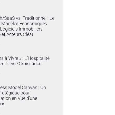
»
/SaaS vs. Traditionnel : Le
s Modèles Économiques
 Logiciels Immobiliers
 et Acteurs Clés)
»
s à Vivre » : L’Hospitalité
en Pleine Croissance.
»
ness Model Canvas : Un
tratégique pour
sation en Vue d’une
ion
»