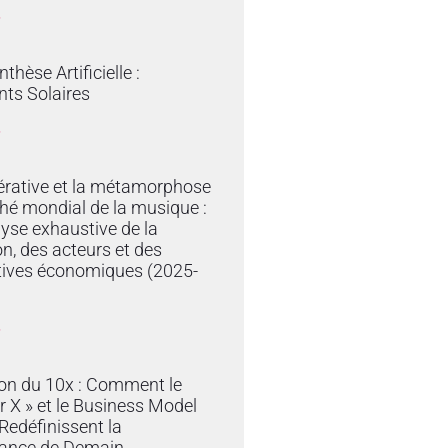
»
thèse Artificielle :
ts Solaires
»
érative et la métamorphose
hé mondial de la musique :
yse exhaustive de la
on, des acteurs et des
tives économiques (2025-
»
ion du 10x : Comment le
r X » et le Business Model
edéfinissent la
ance de Demain