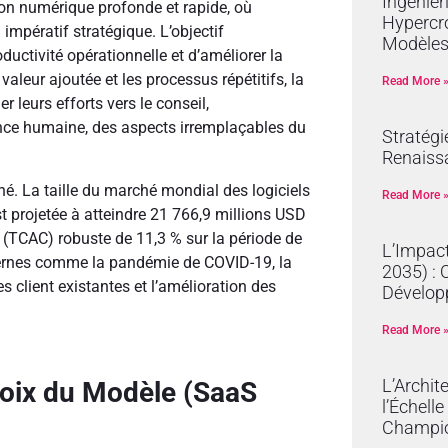
Ingénier
on numérique profonde et rapide, où
Hypercro
mpératif stratégique. L’objectif
Modèles
ductivité opérationnelle et d’améliorer la
valeur ajoutée et les processus répétitifs, la
Read More 
 leurs efforts vers le conseil,
nce humaine, des aspects irremplaçables du
Stratégi
Renaissa
hé. La taille du marché mondial des logiciels
Read More 
t projetée à atteindre 21 766,9 millions USD
(TCAC) robuste de 11,3 % sur la période de
L’Impact
xternes comme la pandémie de COVID-19, la
2035) : 
 client existantes et l’amélioration des
Dévelop
Read More 
L’Archit
hoix du Modèle (SaaS
l’Échell
Champi