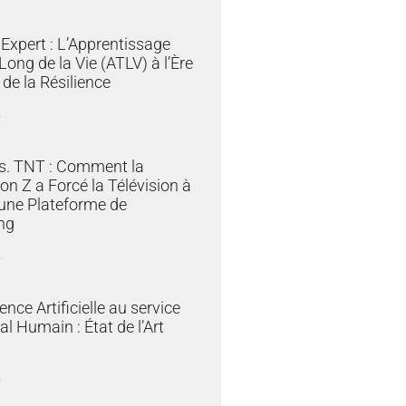
Expert : L’Apprentissage
Long de la Vie (ATLV) à l’Ère
t de la Résilience
»
vs. TNT : Comment la
on Z a Forcé la Télévision à
une Plateforme de
ng
»
gence Artificielle au service
al Humain : État de l’Art
»