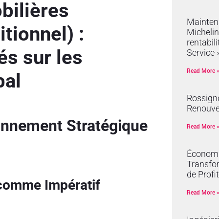
bilières
Mainten
tionnel) :
Michelin
rentabil
és sur les
Service 
Read More 
bal
Rossign
Renouve
ionnement Stratégique
Read More 
Économie
Transfor
de Profit
 comme Impératif
Read More 