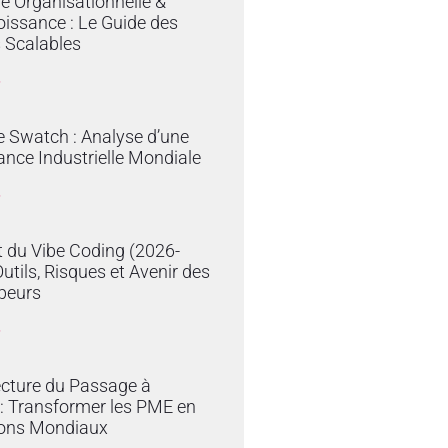
ie Organisationnelle &
issance : Le Guide des
 Scalables
»
e Swatch : Analyse d’une
nce Industrielle Mondiale
»
 du Vibe Coding (2026-
Outils, Risques et Avenir des
peurs
»
ecture du Passage à
e : Transformer les PME en
ons Mondiaux