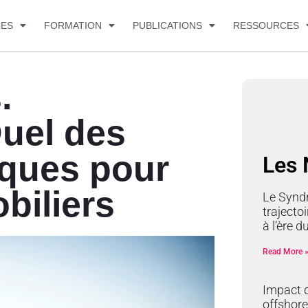
CES
FORMATION
PUBLICATIONS
RESSOURCES
.
Duel des
ques pour
Les
biliers
Le Synd
trajectoi
à l’ère 
Read More 
Impact d
offshore