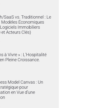
»
/SaaS vs. Traditionnel : Le
s Modèles Économiques
 Logiciels Immobiliers
 et Acteurs Clés)
»
s à Vivre » : L’Hospitalité
en Pleine Croissance.
»
ness Model Canvas : Un
tratégique pour
sation en Vue d’une
ion
»