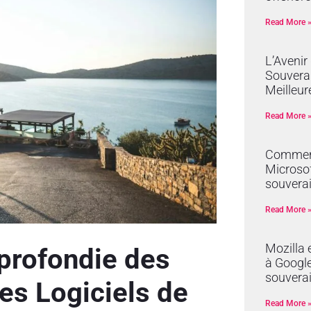
Read More 
L’Avenir
Souverai
Meilleur
Read More 
Comment
Microsof
souverai
Read More 
Mozilla 
profondie des
à Google 
souvera
s Logiciels de
Read More 