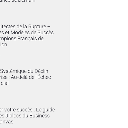
»
itectes de la Rupture –
es et Modèles de Succès
mpions Français de
tion
»
 Systémique du Déclin
rise : Au-delà de l’Échec
cial
»
er votre succès : Le guide
es 9 blocs du Business
anvas