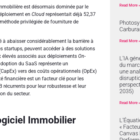
Read More 
immobilière est désormais dominée par le
déploiement en
Cloud
représentait déjà 52,37
méthode privilégiée de fourniture de
Photosyn
Carburan
té à abaisser considérablement la barrière à
Read More 
les startups, peuvent accéder à des solutions
aux élevés associés aux déploiements
On-
L’IA gén
l’adoption du SaaS représente un
du marc
une anal
(CapEx) vers des coûts opérationnels (OpEx)
disrupti
é financière est un facteur clé pour les
perspec
 récurrents pour leur robustesse et leur
2035)
ion du secteur.
Read More 
giciel Immobilier
L’Équat
« Facteu
Canvas R
Perform