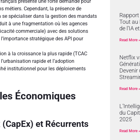
 français présente une forte demande pour
ns métiers. Cependant, la présence de
Rapport 
à se spécialiser dans la gestion des mandats
Tout au 
duit à une fragmentation où les agences
de l’IA e
ficacité commerciale) avec des solutions
e l’importance stratégique des API pour
Read More 
on à la croissance la plus rapide (TCAC
Netflix 
l’urbanisation rapide et l’adoption
Générati
hé institutionnel pour les déploiements
Devenir 
Streami
Read More 
dèles Économiques
L’Intelli
du Capit
2025
x (CapEx) et Récurrents
Read More 