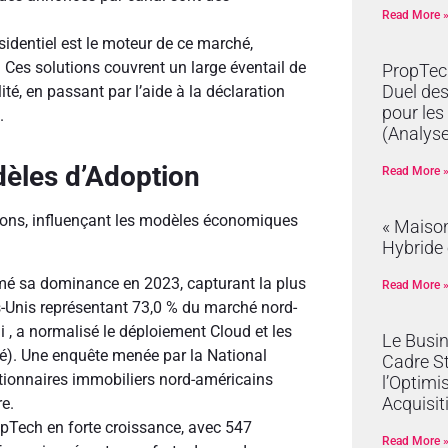
Read More 
identiel est le moteur de ce marché,
Ces solutions couvrent un large éventail de
PropTech
Duel de
ité, en passant par l’aide à la déclaration
pour les
.
(Analyse
èles d’Adoption
Read More 
ions, influençant les modèles économiques
« Maison
Hybride 
mé sa dominance en 2023, capturant la plus
Read More 
s-Unis représentant 73,0 % du marché nord-
 , a normalisé le déploiement Cloud et les
Le Busi
ré). Une enquête menée par la National
Cadre S
tionnaires immobiliers nord-américains
l’Optimi
Acquisit
re.
pTech en forte croissance, avec 547
Read More 