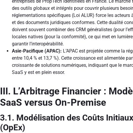
entreprises de PropTech identifiées en France. Le marché
des outils
globaux
et
intégrés
pour couvrir plusieurs besoi
réglementations spécifiques (Loi ALUR) force les acteurs 
et des documents juridiques conformes. Cette dualité con
doivent souvent combiner des CRM généralistes (pour l’ef
locales natives (pour la conformité), ce qui met en lumièr
garantir l’interopérabilité.
Asie-Pacifique (APAC):
L’APAC est projetée comme la régi
entre 10,4 % et 13,7 %). Cette croissance est alimentée par 
croissante de solutions numériques, indiquant que le marc
SaaS y est en plein essor.
III. L’Arbitrage Financier : Mo
SaaS versus On-Premise
3.1. Modélisation des Coûts Initiau
(OpEx)