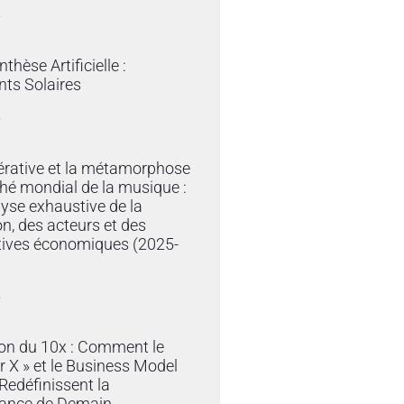
»
thèse Artificielle :
ts Solaires
»
érative et la métamorphose
hé mondial de la musique :
yse exhaustive de la
on, des acteurs et des
tives économiques (2025-
»
ion du 10x : Comment le
r X » et le Business Model
edéfinissent la
ance de Demain