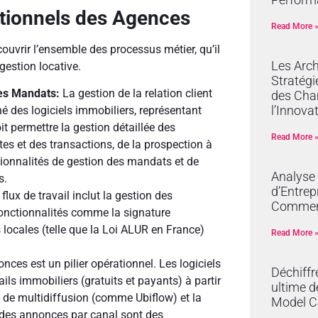
ctionnels des Agences
Read More 
couvrir l’ensemble des processus métier, qu’il
Les Arch
gestion locative.
Stratégi
es Mandats:
La gestion de la relation client
des Cha
l’Innova
é des logiciels immobiliers, représentant
t permettre la gestion détaillée des
Read More 
tes et des transactions, de la prospection à
nctionnalités de gestion des mandats et de
Analyse
s.
d’Entrep
lux de travail inclut la gestion des
Commer
onctionnalités comme la signature
 locales (telle que la Loi ALUR en France)
Read More 
nces est un pilier opérationnel. Les logiciels
Déchiffr
ils immobiliers (gratuits et payants) à partir
ultime d
ls de multidiffusion (comme Ubiflow) et la
Model C
s des annonces par canal sont des