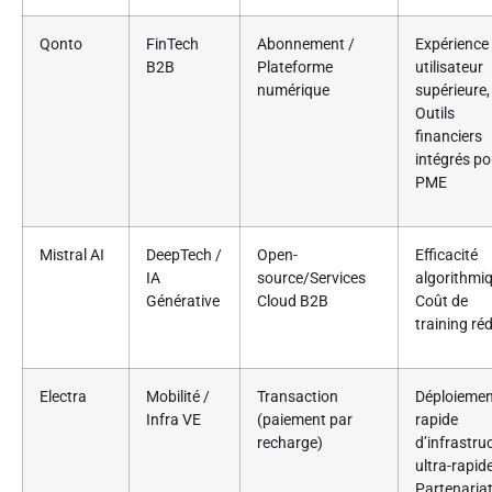
Qonto
FinTech
Abonnement /
Expérience
B2B
Plateforme
utilisateur
numérique
supérieure,
Outils
financiers
intégrés po
PME
Mistral AI
DeepTech /
Open-
Efficacité
IA
source/Services
algorithmiq
Générative
Cloud B2B
Coût de
training réd
Electra
Mobilité /
Transaction
Déploiemen
Infra VE
(paiement par
rapide
recharge)
d’infrastru
ultra-rapide
Partenaria