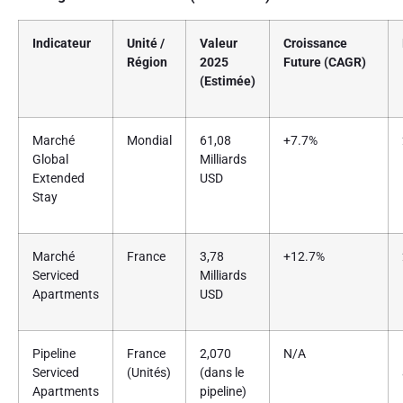
Indicateur
Unité /
Valeur
Croissance
Région
2025
Future (CAGR)
(Estimée)
Marché
Mondial
61,08
+7.7%
Global
Milliards
Extended
USD
Stay
Marché
France
3,78
+12.7%
Serviced
Milliards
Apartments
USD
Pipeline
France
2,070
N/A
Serviced
(Unités)
(dans le
Apartments
pipeline)