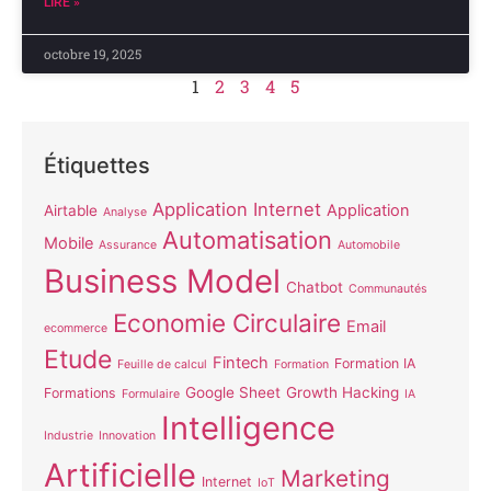
LIRE »
octobre 19, 2025
1
2
3
4
5
Étiquettes
Application Internet
Application
Airtable
Analyse
Automatisation
Mobile
Assurance
Automobile
Business Model
Chatbot
Communautés
Economie Circulaire
Email
ecommerce
Etude
Fintech
Formation IA
Feuille de calcul
Formation
Google Sheet
Growth Hacking
Formations
Formulaire
IA
Intelligence
Industrie
Innovation
Artificielle
Marketing
Internet
IoT