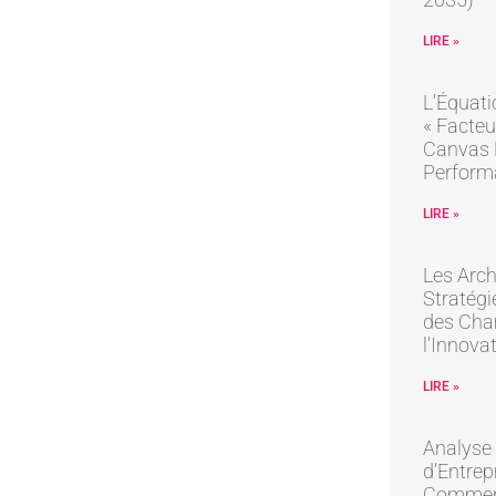
LIRE »
L’Équati
« Facteu
Canvas R
Perform
LIRE »
Les Arch
Stratégi
des Cha
l’Innova
LIRE »
Analyse
d’Entrep
Commer