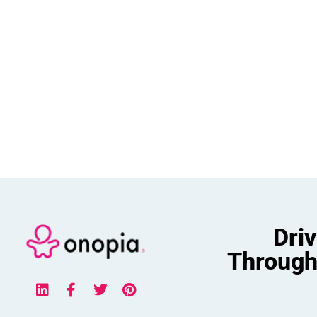
Dri
Through