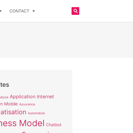
CONTACT
ttes
Application Internet
alyse
on Mobile
Assurance
atisation
Automobile
ness Model
Chatbot