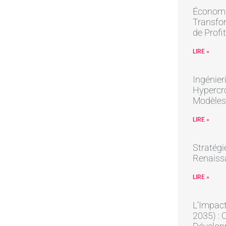
Économie
Transfor
de Profit
LIRE »
Ingénier
Hypercro
Modèles
LIRE »
Stratégi
Renaissa
LIRE »
L’Impact
2035) : 