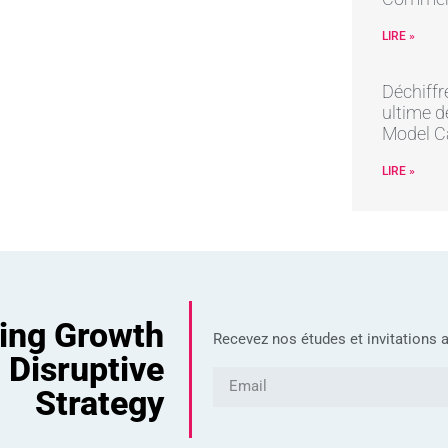
LIRE »
Déchiffr
ultime d
Model C
LIRE »
ving Growth
Recevez nos études et invitations a
 Disruptive
Strategy