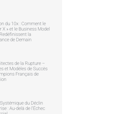
on du 10x : Comment le
r X » et le Business Model
edéfinissent la
ance de Demain
itectes de la Rupture –
es et Modèles de Succès
mpions Français de
tion
 Systémique du Déclin
rise : Au-delà de l’Échec
cial