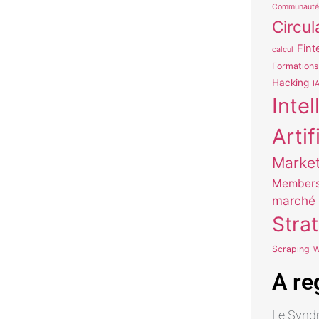
Communauté
Circul
Fint
calcul
Formations
Hacking
I
Inte
Artif
Market
Members
marché
Stra
Scraping
W
A re
Le Syndr