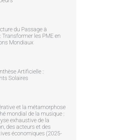
peurs
ecture du Passage à
e : Transformer les PME en
ons Mondiaux
hèse Artificielle :
ts Solaires
érative et la métamorphose
é mondial de la musique :
yse exhaustive de la
on, des acteurs et des
tives économiques (2025-