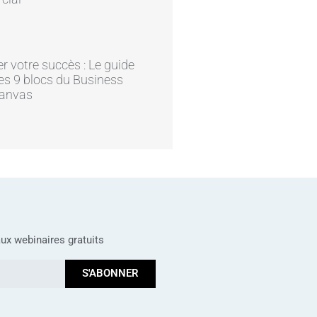
er votre succès : Le guide
es 9 blocs du Business
anvas
ux webinaires gratuits
S'ABONNER