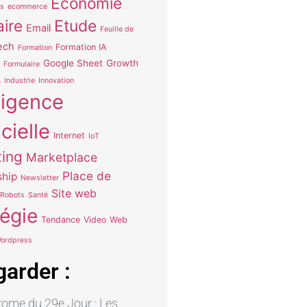
Economie
s
ecommerce
aire
Etude
Email
Feuille de
ech
Formation IA
Formation
Google Sheet
Growth
Formulaire
A
Industrie
Innovation
lligence
icielle
Internet
IoT
ing
Marketplace
Place de
hip
Newsletter
Site web
Robots
Santé
tégie
Tendance
Video
Web
ordpress
garder :
ome du 29e Jour : Les