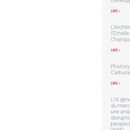
Dévelop
LIRE »
L’Archit
l’Échell
Champi
LIRE »
Photosynt
Carburan
LIRE »
L’IA gén
du march
une anal
disrupti
perspec
2035)