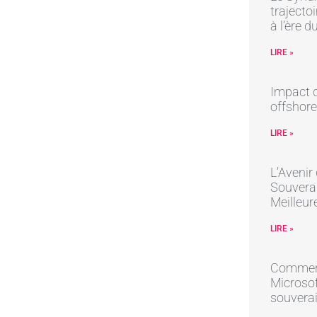
trajectoi
à l’ère 
LIRE »
Impact d
offshore
LIRE »
L’Avenir
Souverai
Meilleur
LIRE »
Comment
Microsof
souverai