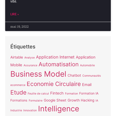
vite.
LIRE »
mai 19, 2022
Étiquettes
Application Internet
Application
Airtable
Analyse
Automatisation
Mobile
Assurance
Automobile
Business Model
Chatbot
Communautés
Economie Circulaire
Email
ecommerce
Etude
Fintech
Formation IA
Feuille de calcul
Formation
Google Sheet
Growth Hacking
Formations
Formulaire
IA
Intelligence
Industrie
Innovation