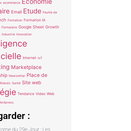
Economie
s
ecommerce
aire
Etude
Email
Feuille de
ech
Formation IA
Formation
Google Sheet
Growth
Formulaire
A
Industrie
Innovation
lligence
icielle
Internet
IoT
ing
Marketplace
Place de
hip
Newsletter
Site web
Robots
Santé
tégie
Tendance
Video
Web
ordpress
garder :
ome du 29e Jour : Les