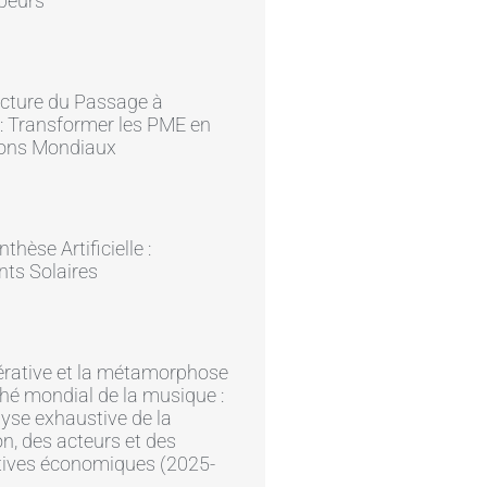
peurs
ecture du Passage à
e : Transformer les PME en
ons Mondiaux
hèse Artificielle :
ts Solaires
érative et la métamorphose
é mondial de la musique :
yse exhaustive de la
on, des acteurs et des
tives économiques (2025-