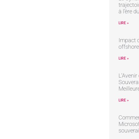
trajectoi
à l’ère 
LIRE »
Impact d
offshore
LIRE »
L’Avenir
Souverai
Meilleur
LIRE »
Comment
Microsof
souverai