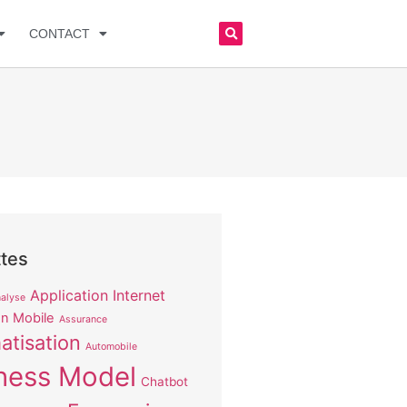
CONTACT
ttes
Application Internet
alyse
on Mobile
Assurance
atisation
Automobile
ness Model
Chatbot