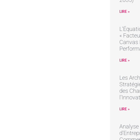
LIRE »
L’Équati
« Facteu
Canvas R
Perform
LIRE »
Les Arch
Stratégi
des Cha
l’Innova
LIRE »
Analyse
d’Entrep
Commer