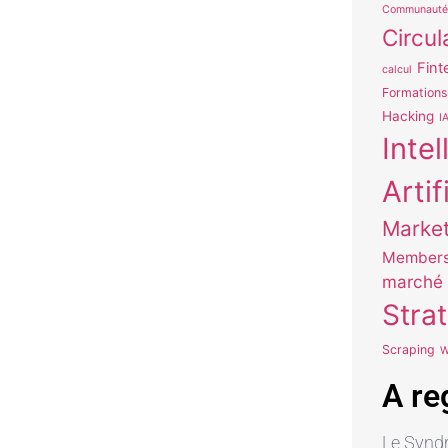
Communauté
Circul
Fint
calcul
Formations
Hacking
I
Inte
Artif
Market
Members
marché
Stra
Scraping
W
A re
Le Syndr