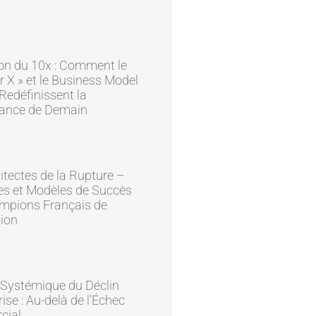
on du 10x : Comment le
r X » et le Business Model
edéfinissent la
ance de Demain
itectes de la Rupture –
es et Modèles de Succès
mpions Français de
tion
 Systémique du Déclin
rise : Au-delà de l’Échec
cial