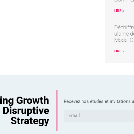
LIRE »
Déchiffr
ultime d
Model C
LIRE »
ving Growth
Recevez nos études et invitations a
 Disruptive
Strategy