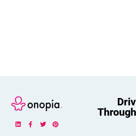
Dri
Through