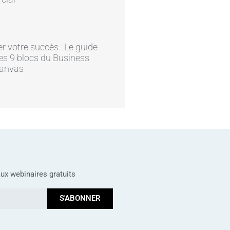
er votre succès : Le guide
es 9 blocs du Business
anvas
ux webinaires gratuits
S'ABONNER