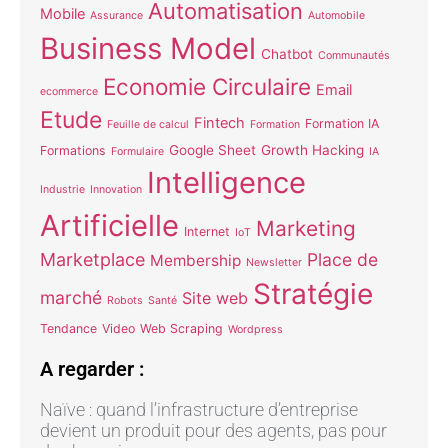
Automatisation
Mobile
Assurance
Automobile
Business Model
Chatbot
Communautés
Economie Circulaire
Email
ecommerce
Etude
Fintech
Formation IA
Feuille de calcul
Formation
Google Sheet
Growth Hacking
Formations
Formulaire
IA
Intelligence
Industrie
Innovation
Artificielle
Marketing
Internet
IoT
Marketplace
Place de
Membership
Newsletter
Stratégie
marché
Site web
Robots
Santé
Tendance
Video
Web Scraping
Wordpress
A regarder :
Naïve : quand l’infrastructure d’entreprise
devient un produit pour des agents, pas pour