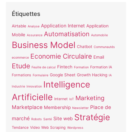
Étiquettes
Application Internet
Application
Airtable
Analyse
Automatisation
Mobile
Assurance
Automobile
Business Model
Chatbot
Communautés
Economie Circulaire
Email
ecommerce
Etude
Fintech
Formation IA
Feuille de calcul
Formation
Google Sheet
Growth Hacking
Formations
Formulaire
IA
Intelligence
Industrie
Innovation
Artificielle
Marketing
Internet
IoT
Marketplace
Place de
Membership
Newsletter
Stratégie
marché
Site web
Robots
Santé
Tendance
Video
Web Scraping
Wordpress