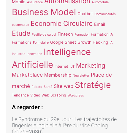
Automatisation
Mobile
Assurance
Automobile
Business Model
Chatbot
Communautés
Economie Circulaire
Email
ecommerce
Etude
Fintech
Formation IA
Feuille de calcul
Formation
Google Sheet
Growth Hacking
Formations
Formulaire
IA
Intelligence
Industrie
Innovation
Artificielle
Marketing
Internet
IoT
Marketplace
Place de
Membership
Newsletter
Stratégie
marché
Site web
Robots
Santé
Tendance
Video
Web Scraping
Wordpress
A regarder :
Le Syndrome du 29e Jour : Les trajectoires de
l’ingénierie logicielle à l’ère du Vibe Coding
(2026–2030)