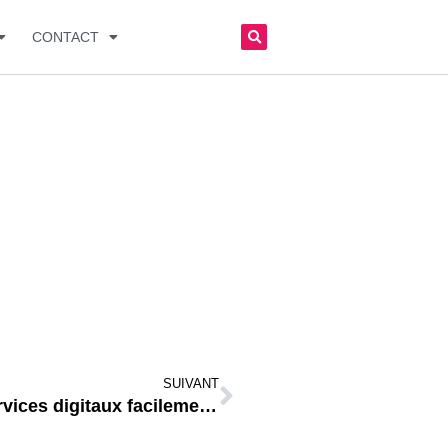
CONTACT
SUIVANT
Gumroad – Vendez vos produits et services digitaux facilement sur internet