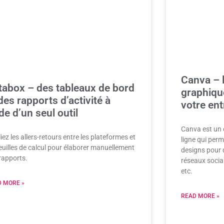
Canva – l
tabox – des tableaux de bord
graphiqu
des rapports d’activité à
votre ent
ide d’un seul outil
Canva est un 
iez les allers-retours entre les plateformes et
ligne qui perm
feuilles de calcul pour élaborer manuellement
designs pour d
rapports.
réseaux sociau
etc.
 MORE »
READ MORE »