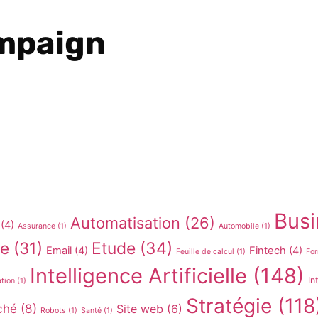
mpaign
Busi
Automatisation
(26)
(4)
Assurance
(1)
Automobile
(1)
re
(31)
Etude
(34)
Email
(4)
Fintech
(4)
Feuille de calcul
(1)
For
Intelligence Artificielle
(148)
In
ation
(1)
Stratégie
(118
ché
(8)
Site web
(6)
Robots
(1)
Santé
(1)