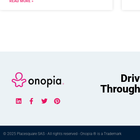
READ MORE »
Dri
Through
© 2025 Placesquare SAS - All rights reserved - Onopia ® is a Trademark