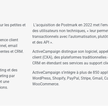
N
r les petites et
L’acquisition de Postmark en 2022 met l’emai
des utilisateurs non techniques, « leur perme
transactionnels avec l’automatisation, plutô
ence client
et des API ».
nnel, email
ventes et CRM.
ActiveCampaign distingue son logiciel, appel
client (CXA), des plateformes traditionnelles 
CRM en étendant ses services au support cli
ting et des
ActiveCampaign s’intègre à plus de 850 appl
eting par
WordPress, Shopify, PayPal, Stripe, Gmail, C
et une
WooCommerce.
ions.