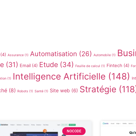
Busi
Automatisation
(26)
(4)
Assurance
(1)
Automobile
(1)
re
(31)
Etude
(34)
Email
(4)
Fintech
(4)
Feuille de calcul
(1)
For
Intelligence Artificielle
(148)
In
ation
(1)
Stratégie
(118
ché
(8)
Site web
(6)
Robots
(1)
Santé
(1)
NOCODE