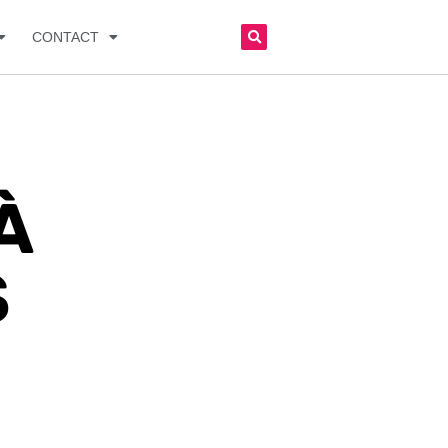
CONTACT
À
S