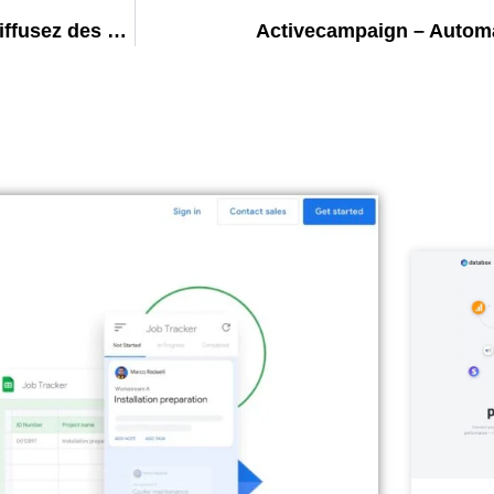
Voiceflow – concevez, prototypez, collaborez et diffusez des assistants conversationnels sans coder
Activecampaign – Automat