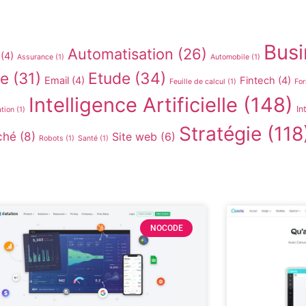
Busi
Automatisation
(26)
(4)
Assurance
(1)
Automobile
(1)
re
(31)
Etude
(34)
Email
(4)
Fintech
(4)
Feuille de calcul
(1)
For
Intelligence Artificielle
(148)
In
ation
(1)
Stratégie
(118
ché
(8)
Site web
(6)
Robots
(1)
Santé
(1)
NOCODE