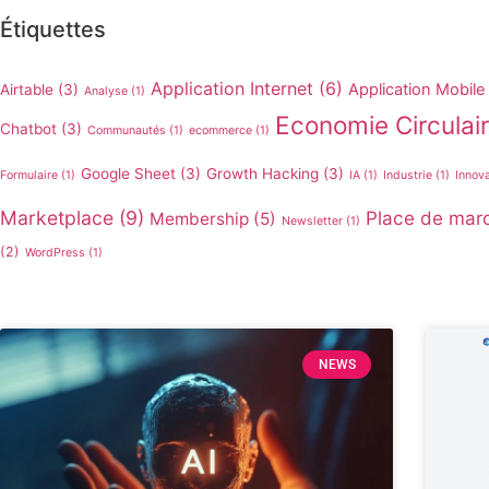
Étiquettes
Application Internet
(6)
Application Mobile
Airtable
(3)
Analyse
(1)
Economie Circulai
Chatbot
(3)
Communautés
(1)
ecommerce
(1)
Google Sheet
(3)
Growth Hacking
(3)
Formulaire
(1)
IA
(1)
Industrie
(1)
Innov
Marketplace
(9)
Place de mar
Membership
(5)
Newsletter
(1)
(2)
WordPress
(1)
NEWS