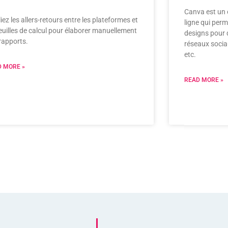
Canva est un 
iez les allers-retours entre les plateformes et
ligne qui perm
feuilles de calcul pour élaborer manuellement
designs pour d
rapports.
réseaux sociau
etc.
 MORE »
READ MORE »