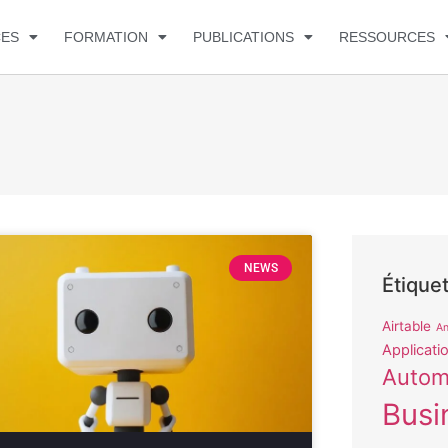
CES
FORMATION
PUBLICATIONS
RESSOURCES
NEWS
Étique
Airtable
An
Applicati
Autom
Busi