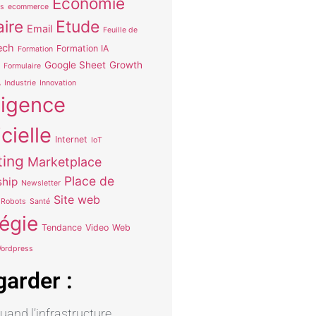
Economie
s
ecommerce
aire
Etude
Email
Feuille de
ech
Formation IA
Formation
Google Sheet
Growth
Formulaire
A
Industrie
Innovation
lligence
icielle
Internet
IoT
ting
Marketplace
Place de
hip
Newsletter
Site web
Robots
Santé
tégie
Tendance
Video
Web
ordpress
garder :
quand l’infrastructure