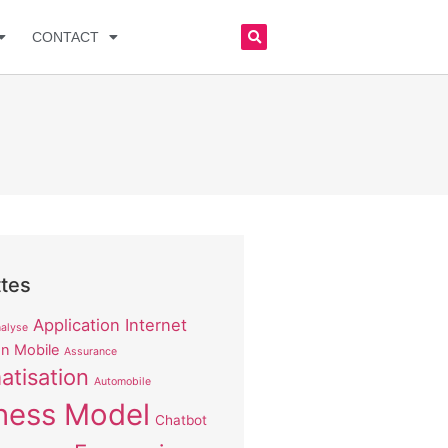
CONTACT
ttes
Application Internet
alyse
on Mobile
Assurance
atisation
Automobile
ness Model
Chatbot