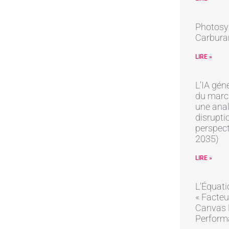
Photosynt
Carburan
LIRE »
L’IA gén
du march
une anal
disrupti
perspec
2035)
LIRE »
L’Équati
« Facteu
Canvas R
Perform