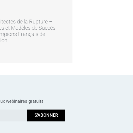
itectes de la Rupture –
es et Modèles de Succès
mpions Français de
tion
ux webinaires gratuits
S'ABONNER