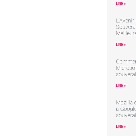
LIRE »
L’Avenir
Souverai
Meilleur
LIRE »
Comment
Microsof
souverai
LIRE »
Mozilla 
à Google 
souvera
LIRE »