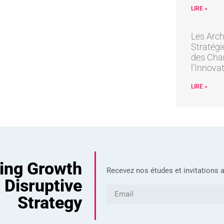
LIRE »
Les Arch
Stratégi
des Cha
l’Innova
LIRE »
ving Growth
Recevez nos études et invitations a
 Disruptive
Strategy