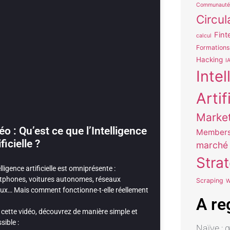
Communauté
Circul
Fint
calcul
Formations
Hacking
I
Inte
Artif
Marke
éo : Qu’est ce que l’Intelligence
Members
ficielle ?
marché
Stra
elligence artificielle est omniprésente :
tphones, voitures autonomes, réseaux
Scraping
W
ux… Mais comment fonctionne-t-elle réellement
A re
cette vidéo, découvrez de manière simple et
sible :
Naïve : 