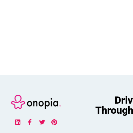
Dri
Through