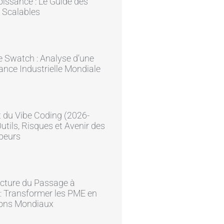
issance : Le Guide des
 Scalables
e Swatch : Analyse d’une
nce Industrielle Mondiale
 du Vibe Coding (2026-
Outils, Risques et Avenir des
peurs
ecture du Passage à
e : Transformer les PME en
ons Mondiaux