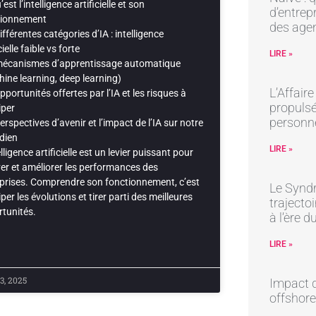
est l’intelligence artificielle et son
d’entrep
tionnement
des age
ifférentes catégories d’IA : intelligence
cielle faible vs forte
LIRE »
mécanismes d’apprentissage automatique
ine learning, deep learning)
L’Affair
pportunités offertes par l’IA et les risques à
propulsé
iper
personne
erspectives d’avenir et l’impact de l’IA sur notre
dien
LIRE »
elligence artificielle est un levier puissant pour
er et améliorer les performances des
prises. Comprendre son fonctionnement, c’est
Le Syndr
iper les évolutions et tirer parti des meilleures
trajectoi
tunités.
à l’ère 
LIRE »
3, 2025
Impact d
offshore