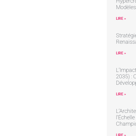
Hypercro
Modèles
LIRE »
Stratégi
Renaissa
LIRE »
L’Impact
2035) : 
Dévelop
LIRE »
L’Archit
l’Échell
Champi
LIRE »