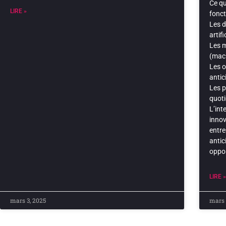
Ce qu’
LIRE »
fonc
Les d
artifi
Les 
(mach
Les o
antic
Les p
quoti
L’int
innov
entre
antic
oppor
LIRE »
mars 3, 2025
mars 