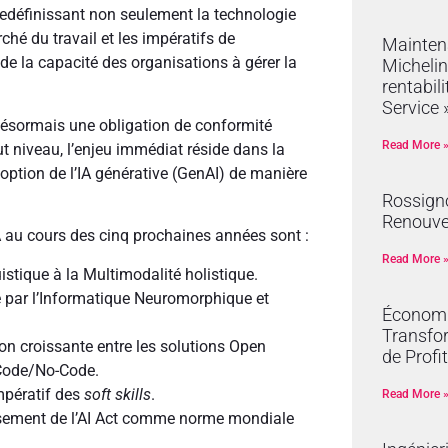
redéfinissant non seulement la technologie
ché du travail et les impératifs de
Mainten
 de la capacité des organisations à gérer la
Michelin
rentabil
Service 
 désormais une obligation de conformité
Read More 
ut niveau, l’enjeu immédiat réside dans la
option de l’IA générative (GenAI) de manière
Rossign
Renouve
IA au cours des cinq prochaines années sont :
Read More 
istique à la Multimodalité holistique.
té par l’Informatique Neuromorphique et
Économie
Transfor
on croissante entre les solutions Open
de Profit
w-Code/No-Code.
impératif des
soft skills
.
Read More 
sement de l’AI Act comme norme mondiale