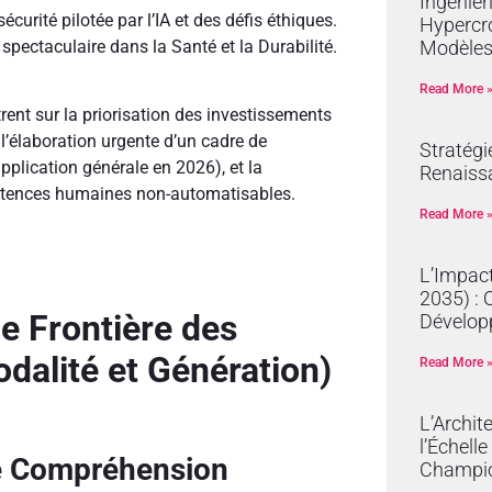
Ingénier
écurité pilotée par l’IA et des défis éthiques.
Hypercro
spectaculaire dans la Santé et la Durabilité.
Modèles
Read More 
nt sur la priorisation des investissements
 l’élaboration urgente d’un cadre de
Stratégi
pplication générale en 2026), et la
Renaissa
mpétences humaines non-automatisables.
Read More 
L’Impact
2035) : 
e Frontière des
Dévelop
dalité et Génération)
Read More 
L’Archit
l’Échell
ne Compréhension
Champi