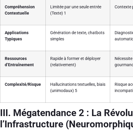
Compréhension
Limitée par une seule entrée
Contexte p
Contextuelle
(Texte)
1
Applications
Génération de texte, chatbots
Diagnostic
Typiques
simples
automati
Ressources
Rapide à former et déployer
Nécessite
d’Entraînement
(relativement)
gourmand
Complexité/Risque
Hallucinations textuelles, biais
Risque ac
(unimodaux)
5
incompati
III. Mégatendance 2 : La Révolu
l’Infrastructure (Neuromorphiq