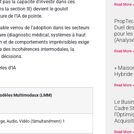
t pas la capacité d’investir dans ces
Read More 
 la section III) devient le goulot
re de l’IA de pointe.
PropTech
Duel de
éritable verrou de l’adoption dans les secteurs
pour les
ques (diagnostic médical, systèmes à haut
(Analyse
tion et de comportements imprévisibles exige
le des incohérences intermodales, la
Read More 
s décisions.
« Maison
les d’IA
Hybride 
Read More 
odèles Multimodaux (LMM)
Le Busi
Cadre S
l’Optimi
Acquisit
age, Audio, Vidéo (Simultanément)
1
Read More 