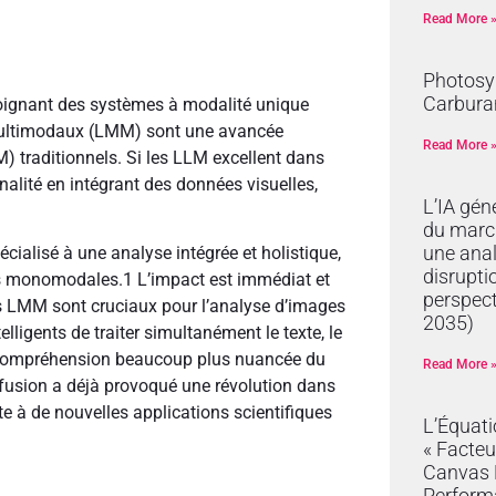
Read More 
Photosyn
Carburan
loignant des systèmes à modalité unique
 Multimodaux (LMM) sont une avancée
Read More 
) traditionnels. Si les LLM excellent dans
alité en intégrant des données visuelles,
L’IA gén
du marc
une anal
cialisé à une analyse intégrée et holistique,
disrupti
es monomodales.
1
L’impact est immédiat et
perspec
es LMM sont cruciaux pour l’analyse d’images
2035)
elligents de traiter simultanément le texte, le
e compréhension beaucoup plus nuancée du
Read More 
fusion a déjà provoqué une révolution dans
nte à de nouvelles applications scientifiques
L’Équat
« Facteu
Canvas R
Perform