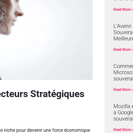
Read More 
L’Avenir
Souverai
Meilleur
Read More 
Comment
Microsof
souverai
Read More 
ecteurs Stratégiques
Mozilla 
à Google 
souvera
on de niche pour devenir une force économique
Read More 