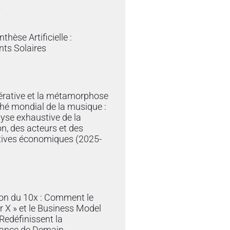
»
thèse Artificielle :
ts Solaires
»
érative et la métamorphose
hé mondial de la musique :
yse exhaustive de la
on, des acteurs et des
tives économiques (2025-
»
ion du 10x : Comment le
r X » et le Business Model
edéfinissent la
ance de Demain