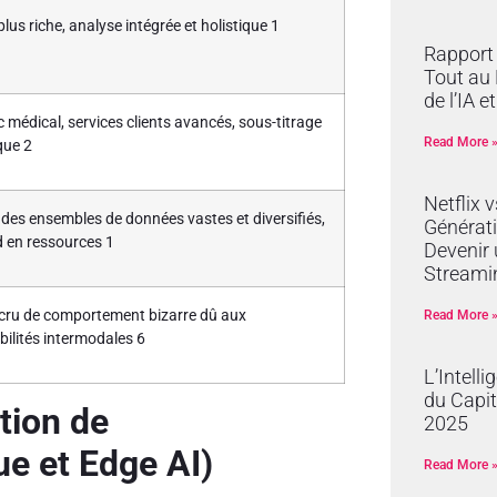
lus riche, analyse intégrée et holistique
1
Rapport 
Tout au 
de l’IA e
 médical, services clients avancés, sous-titrage
Read More 
que
2
Netflix 
 des ensembles de données vastes et diversifiés,
Générati
 en ressources
1
Devenir 
Streami
cru de comportement bizarre dû aux
Read More 
bilités intermodales
6
L’Intelli
du Capit
tion de
2025
ue et Edge AI)
Read More 