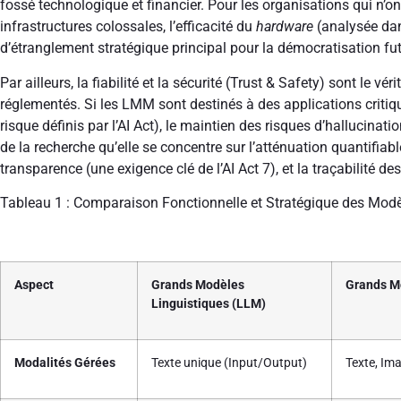
fossé technologique et financier. Pour les organisations qui n’on
infrastructures colossales, l’efficacité du
hardware
(analysée dans
d’étranglement stratégique principal pour la démocratisation futu
Par ailleurs, la fiabilité et la sécurité (Trust & Safety) sont le v
réglementés. Si les LMM sont destinés à des applications criti
risque définis par l’AI Act), le maintien des risques d’hallucina
de la recherche qu’elle se concentre sur l’atténuation quantifiab
transparence (une exigence clé de l’AI Act
7
), et la traçabilité de
Tableau 1 : Comparaison Fonctionnelle et Stratégique des Modè
Aspect
Grands Modèles
Grands M
Linguistiques (LLM)
Modalités Gérées
Texte unique (Input/Output)
Texte, Im