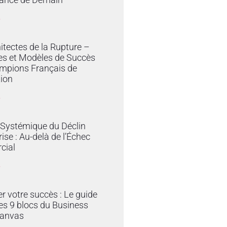
»
itectes de la Rupture –
es et Modèles de Succès
mpions Français de
tion
»
 Systémique du Déclin
rise : Au-delà de l’Échec
cial
»
er votre succès : Le guide
es 9 blocs du Business
anvas