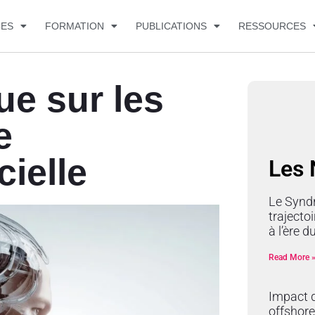
CES
FORMATION
PUBLICATIONS
RESSOURCES
ue sur les
e
cielle
Les
Le Synd
trajectoi
à l’ère 
Read More 
Impact d
offshore