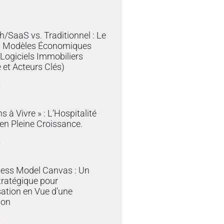
»
/SaaS vs. Traditionnel : Le
s Modèles Économiques
 Logiciels Immobiliers
 et Acteurs Clés)
»
s à Vivre » : L’Hospitalité
en Pleine Croissance.
»
ness Model Canvas : Un
tratégique pour
sation en Vue d’une
ion
»