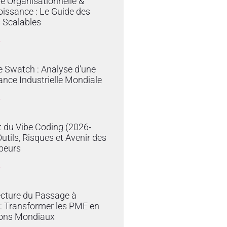
ie Organisationnelle &
issance : Le Guide des
 Scalables
»
e Swatch : Analyse d’une
nce Industrielle Mondiale
»
 du Vibe Coding (2026-
Outils, Risques et Avenir des
peurs
»
ecture du Passage à
e : Transformer les PME en
ons Mondiaux