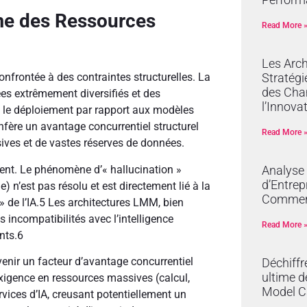
emme des Ressources
Read More 
Les Arch
Stratégi
onfrontée à des contraintes structurelles. La
des Cha
s extrêmement diversifiés et des
l’Innova
t le déploiement par rapport aux modèles
fère un avantage concurrentiel structurel
Read More 
ives et de vastes réserves de données.
tent. Le phénomène d’« hallucination »
Analyse
d’Entrep
 n’est pas résolu et est directement lié à la
Commer
 de l’IA.
5
Les architectures LMM, bien
 incompatibilités avec l’intelligence
Read More 
nts.
6
enir un facteur d’avantage concurrentiel
Déchiffr
ultime d
exigence en ressources massives (calcul,
Model C
vices d’IA, creusant potentiellement un