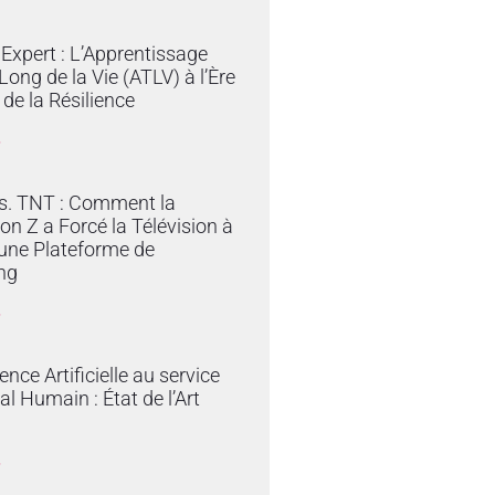
Expert : L’Apprentissage
Long de la Vie (ATLV) à l’Ère
t de la Résilience
»
vs. TNT : Comment la
on Z a Forcé la Télévision à
une Plateforme de
ng
»
gence Artificielle au service
al Humain : État de l’Art
»