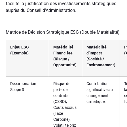
facilite la justification des investissements stratégiques
auprès du Conseil d’Administration.
Matrice de Décision Stratégique ESG (Double Matérialité)
Enjeu ESG
Matérialité
Matérialité
P
(Exemple)
Financière
d’Impact
(
(Risque /
(Société /
Opportunité)
Environnement)
Décarbonation
Risque de
Contribution
T
Scope 3
perte de
significative au
l
contrats
changement
c
(CSRD),
climatique.
f
Coûts accrus
(Taxe
Carbone),
Volatilité prix