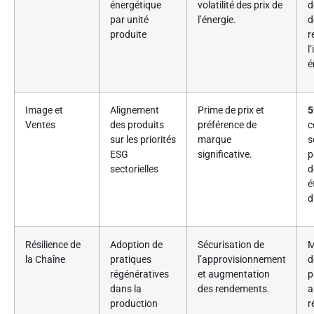
énergétique
volatilité des prix de
d
par unité
l’énergie.
d
produite
r
l
é
Image et
Alignement
Prime de prix et
5
Ventes
des produits
préférence de
c
sur les priorités
marque
s
ESG
significative.
p
sectorielles
d
é
d
Résilience de
Adoption de
Sécurisation de
M
la Chaîne
pratiques
l’approvisionnement
d
régénératives
et augmentation
p
dans la
des rendements.
a
production
r