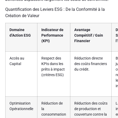
Quantification des Leviers ESG : De la Conformité à la
Création de Valeur
Domaine
Indicateur de
Avantage
D
d’Action ESG
Performance
Compétitif / Gain
S
(KPI)
Financier
l
Accès au
Respect des
Réduction directe
B
Capital
KPIs dans les
des coûts financiers
j
prêts à impact
du crédit.
c
(critères ESG)
r
l
i
Optimisation
Réduction de
Réduction des coûts
L
Opérationnelle
la
de production et
i
consommation
couverture contre la
e