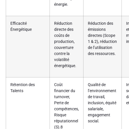
énergie.
Efficacité
Réduction
Réduction des
I
Énergétique
directe des
émissions
e
coûts de
directes (Scope
m
production,
1 & 2), réduction
i
couverture
de l’utilisation
contre la
des ressources.
volatilité
énergétique.
Rétention des
Coût
Qualité de
I
Talents
financier du
l’environnement
s
turnover,
de travail,
d
Perte de
inclusion, équité
e
compétences,
salariale,
Risque
engagement
réputationnel
social.
(S).
8