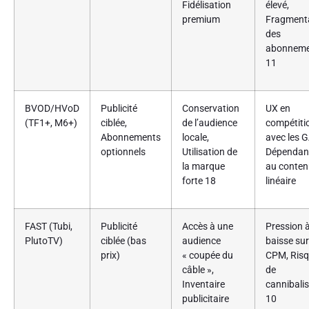
Fidélisation
élevé,
premium
Fragment
des
abonneme
11
BVOD/HVoD
Publicité
Conservation
UX en
(TF1+, M6+)
ciblée,
de l’audience
compétiti
Abonnements
locale,
avec les 
optionnels
Utilisation de
Dépendan
la marque
au conten
forte
18
linéaire
FAST (Tubi,
Publicité
Accès à une
Pression à
PlutoTV)
ciblée (bas
audience
baisse sur
prix)
« coupée du
CPM, Ris
câble »,
de
Inventaire
cannibali
publicitaire
10