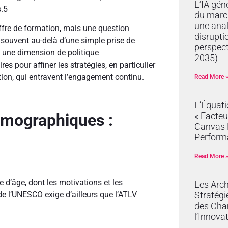
L’IA gén
.
5
du marc
une anal
offre de formation, mais une question
disrupti
, souvent au-delà d’une simple prise de
perspec
LV une dimension de politique
2035)
es pour affiner les stratégies, en particulier
tion, qui entravent l’engagement continu.
Read More 
L’Équat
émographiques :
« Facteu
Canvas R
Perform
Read More 
 d’âge, dont les motivations et les
Les Arch
Stratégi
de l’UNESCO exige d’ailleurs que l’ATLV
des Cha
l’Innova