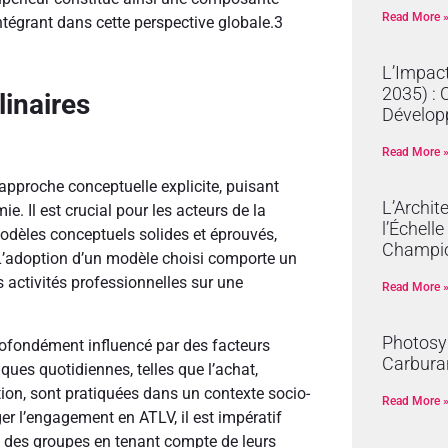
Read More 
ntégrant dans cette perspective globale.
3
L’Impact
2035) : 
linaires
Dévelop
Read More 
approche conceptuelle explicite, puisant
L’Archit
. Il est crucial pour les acteurs de la
l’Échell
odèles conceptuels solides et éprouvés,
Champi
’adoption d’un modèle choisi comporte un
s activités professionnelles sur une
Read More 
Photosyn
profondément influencé par des facteurs
Carburan
es quotidiennes, telles que l’achat,
tion, sont pratiquées dans un contexte socio-
Read More 
 l’engagement en ATLV, il est impératif
urs des groupes en tenant compte de leurs