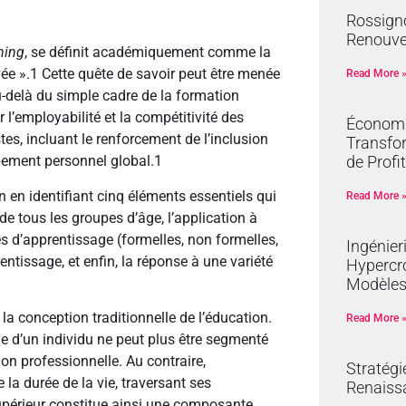
Rossign
Renouve
ning
, se définit académiquement comme la
ée ».
1
Cette quête de savoir peut être menée
Read More 
au-delà du simple cadre de la formation
 l’employabilité et la compétitivité des
Économie
es, incluant le renforcement de l’inclusion
Transfor
de Profit
pement personnel global.
1
 en identifiant cinq éléments essentiels qui
Read More 
de tous les groupes d’âge, l’application à
és d’apprentissage (formelles, non formelles,
Ingénier
rentissage, et enfin, la réponse à une variété
Hypercro
Modèles
 conception traditionnelle de l’éducation.
Read More 
ie d’un individu ne peut plus être segmenté
on professionnelle. Au contraire,
Stratégi
la durée de la vie, traversant ses
Renaissa
périeur constitue ainsi une composante