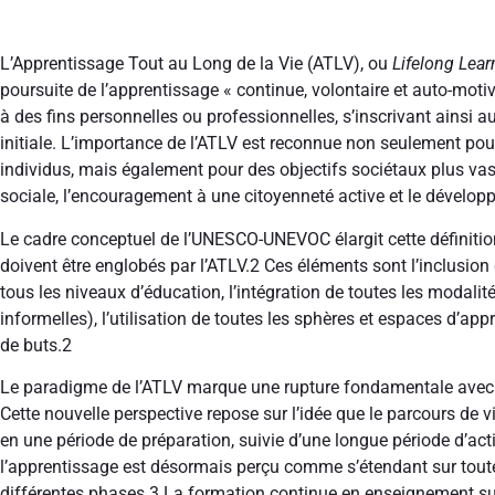
L’Apprentissage Tout au Long de la Vie (ATLV), ou
Lifelong Lear
poursuite de l’apprentissage « continue, volontaire et auto-motiv
à des fins personnelles ou professionnelles, s’inscrivant ainsi 
initiale. L’importance de l’ATLV est reconnue non seulement pour
individus, mais également pour des objectifs sociétaux plus vast
sociale, l’encouragement à une citoyenneté active et le dévelop
Le cadre conceptuel de l’UNESCO-UNEVOC élargit cette définition
doivent être englobés par l’ATLV.
2
Ces éléments sont l’inclusion 
tous les niveaux d’éducation, l’intégration de toutes les modalit
informelles), l’utilisation de toutes les sphères et espaces d’app
de buts.
2
Le paradigme de l’ATLV marque une rupture fondamentale avec la
Cette nouvelle perspective repose sur l’idée que le parcours de v
en une période de préparation, suivie d’une longue période d’acti
l’apprentissage est désormais perçu comme s’étendant sur toute 
différentes phases.
3
La formation continue en enseignement su