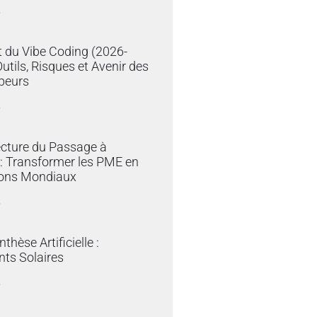
»
 du Vibe Coding (2026-
Outils, Risques et Avenir des
peurs
»
ecture du Passage à
e : Transformer les PME en
ons Mondiaux
»
thèse Artificielle :
ts Solaires
»