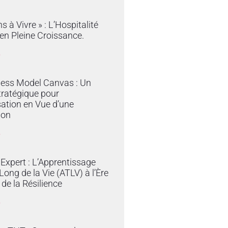
s à Vivre » : L’Hospitalité
en Pleine Croissance.
»
ness Model Canvas : Un
tratégique pour
sation en Vue d’une
ion
»
Expert : L’Apprentissage
Long de la Vie (ATLV) à l’Ère
t de la Résilience
»