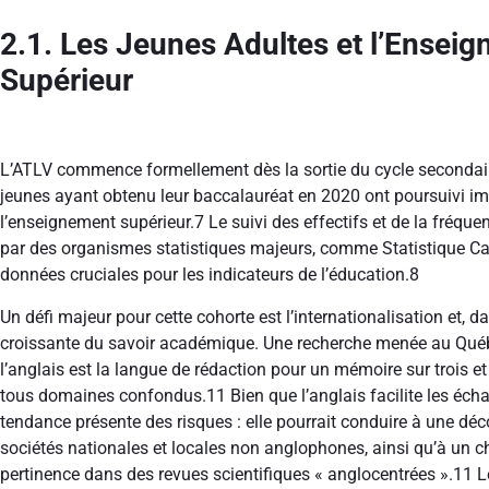
2.1. Les Jeunes Adultes et l’Enseign
Supérieur
L’ATLV commence formellement dès la sortie du cycle secondair
jeunes ayant obtenu leur baccalauréat en 2020 ont poursuivi 
l’enseignement supérieur.
7
Le suivi des effectifs et de la fréqu
par des organismes statistiques majeurs, comme Statistique Can
données cruciales pour les indicateurs de l’éducation.
8
Un défi majeur pour cette cohorte est l’internationalisation et, d
croissante du savoir académique. Une recherche menée au Qué
l’anglais est la langue de rédaction pour un mémoire sur trois e
tous domaines confondus.
11
Bien que l’anglais facilite les éch
tendance présente des risques : elle pourrait conduire à une dé
sociétés nationales et locales non anglophones, ainsi qu’à un cho
pertinence dans des revues scientifiques « anglocentrées ».
11
Le