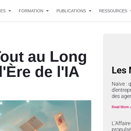
CES
FORMATION
PUBLICATIONS
RESSOURCES
Tout au Long
l'Ère de l'IA
Les
e
Naïve : 
d’entrep
des age
Read More 
L’Affair
propulsé