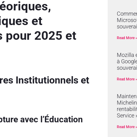
héoriques,
Comment
ques et
Microsof
souverai
 pour 2025 et
Read More 
Mozilla 
à Google 
souvera
es Institutionnels et
Read More 
Mainten
Michelin
rentabil
Service 
pture avec l’Éducation
Read More 