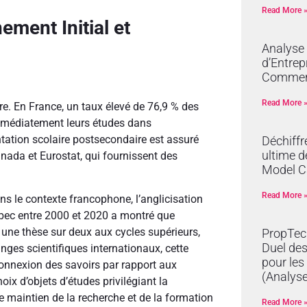
Read More 
ement Initial et
Analyse
d’Entrep
Commer
Read More 
e. En France, un taux élevé de 76,9 % des
immédiatement leurs études dans
entation scolaire postsecondaire est assuré
Déchiffr
ultime d
ada et Eurostat, qui fournissent des
Model C
Read More 
ans le contexte francophone, l’anglicisation
bec entre 2000 et 2020 a montré que
t une thèse sur deux aux cycles supérieurs,
PropTech
Duel de
anges scientifiques internationaux, cette
pour les
connexion des savoirs par rapport aux
(Analyse
ix d’objets d’études privilégiant la
 maintien de la recherche et de la formation
Read More 