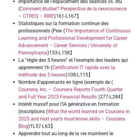
Importance de l’espacement des séances vs. étu
(
Comment étudier? Perspective de la neuroscience
– CTREQ – RIRE
)161-L167】
Statistiques sur la formation continue des
professionnels (Pew (
The Importance of Continuous
Learning and Professional Development for Career
Advancement – Career Services | University of
Pennsylvania
)153-L158】
La “règle des 5 heures” et l’exemple des leaders qui
apprennent 1h (
Certification IT rapide avec la
méthode des 5 heures
)108-L115】
Nombre d’apprenants en ligne (exemple de (
Coursera, Inc. – Coursera Reports Fourth Quarter
and Full Year 2023 Financial Results
)277-L284】
Intérêt massif pour l’IA générative en formation
(inscriptions (
What the world learned on Coursera in
2023 and next year’s must-know skills – Coursera
Blog
)†L57-L63】
Apprendre tout au long de la vie maintient le