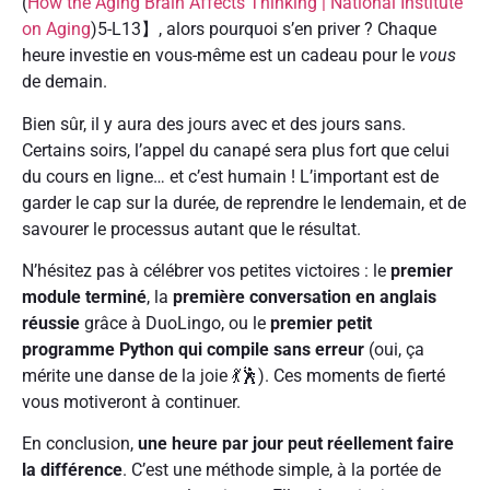
(
How the Aging Brain Affects Thinking | National Institute
on Aging
)5-L13】, alors pourquoi s’en priver ? Chaque
heure investie en vous-même est un cadeau pour le
vous
de demain.
Bien sûr, il y aura des jours avec et des jours sans.
Certains soirs, l’appel du canapé sera plus fort que celui
du cours en ligne… et c’est humain ! L’important est de
garder le cap sur la durée, de reprendre le lendemain, et de
savourer le processus autant que le résultat.
N’hésitez pas à célébrer vos petites victoires : le
premier
module terminé
, la
première conversation en anglais
réussie
grâce à DuoLingo, ou le
premier petit
programme Python qui compile sans erreur
(oui, ça
mérite une danse de la joie 💃🕺). Ces moments de fierté
vous motiveront à continuer.
En conclusion,
une heure par jour peut réellement faire
la différence
. C’est une méthode simple, à la portée de