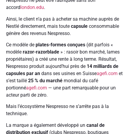
Nespresso ne peut être fabriquée sans son
accord
london.edu
.
Ainsi, le client n’a pas à acheter sa machine auprès de
Nestlé directement, mais toute
capsule
consommable
génère des revenus Nespresso.
Ce modèle de
plates-formes conçues
(dit parfois «
modèle
razor-razorblade
» : rasoir bon marché, lames
propriétaires) a créé une rente à long terme. Résultat,
Nespresso produit aujourd’hui près de
14 milliards de
capsules par an
dans ses usines en Suisse
agefi.com
et
s’est taillé
25 % du marché
mondial du café
portionné
agefi.com
— une part remarquable pour un
acteur parti de zéro.
Mais l’écosystème Nespresso ne s’arrête pas à la
technique.
La marque a également développé un
canal de
distribution exclusif
(clubs Nespresso, boutiques