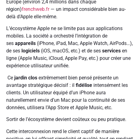
Europe (environ 2,4 millions dans chaque
région)
frenchweb.fr
— un impact considérable bien au-
delà d’Apple elle-même.
L’écosystème Apple ne se limite pas aux applications
mobiles. La société a orchestré l’intégration de
ses
appareils
(iPhone, iPad, Mac, Apple Watch, AirPods…),
de ses
logiciels
(iOS, macOS, etc.) et de ses
services
en
ligne (Apple Music, iCloud, Apple Pay, etc.) pour créer une
expérience utilisateur unifiée.
Ce
jardin clos
extrêmement bien pensé présente un
avantage stratégique décisif : il
fidélise
intensément les
clients. Un utilisateur équipé d’un iPhone aura
naturellement envie d’un Mac pour la continuité de ses
données, utilisera l’App Store et Apple Music, etc.
Sortir de l’écosystème devient coûteux ou peu pratique.
Cette interconnexion rend le client captif de manière
positive, en lui offrant simplicité et qualité, tout en rendant